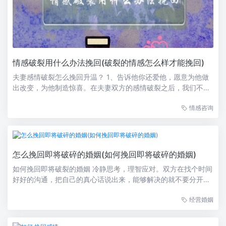
情感破裂用什么办法挽回(破裂的情感怎么样才能挽回)
夫妻感情破裂怎么挽回升温？ 1、告诉他你还爱他，愿意为他做
出改变，为他制造惊喜。在夫妻双方的感情破裂之后，我们不禁
会思考一个问题，那就是究竟是什么使我们走到了如今的这个地
情感咨询
步。而在面对感情已经破裂的事实，我们除了接受似乎别无他
法。2、但其实有些人还会去选...
怎么挽回即将破碎的婚姻(如何挽回即将破碎的婚姻)
如何挽回即将破裂的婚姻 冷静思考，理智应对。双方在找个时间
好好的沟通，把自己的真心话说出来，能够解决的就不要分开，
不要作出让自己后悔的决定。如果真的无法挽回了，那就接受现
经营婚姻
实好聚好散吧。找出婚姻出现的问题 与其说不能读懂了解女人
心，倒不如说你未曾尝试去了...