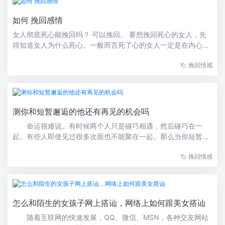
如何 挽回感情
女人彻底死心能挽回吗？ 可以挽回。 要想挽回死心的女人，先
得知道女人为什么死心。一般而言死了心的女人一定是在内心早
已经做好了决定的，一定是经过深思熟虑后才做出的最终选择，
挽回情感
这类女人并不是一时脑子冲动，她们肯定会有自己的打算的，所
以当你放下自尊去祈求她时...
测你和短暂邂逅的他还有再见的机会吗
命运很难说。有时候两个人只是碰巧相遇，然后碰巧在一
起。有些人即使见过很多次面也不能聚在一起。那么当你短暂的
遇见他的时候，你还有机会再见到他吗？测试立刻知道了答案。
挽回情感
让我们一起成为爱情测试吧！你是一个能在地铁上和人说话的人
吗？一、经常随便搭讪当你看到你喜欢的东西时，你会...
怎么和陌生的女孩子网上搭讪，网络上如何跟美女搭讪
随着互联网的快速发展，QQ、微信、MSN，各种交友网站