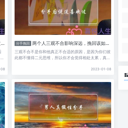
)
两个人三观不合影响深远，挽回该如何纠正他的思维方式
分手挽回
后
三观不合不是你和他真正不合适的原因，是因为你们彼
常会
此都不懂得二元思维，所以你才会觉得相处太累，真正
是因
匹配的人不多，是二元思维让两个人天长地久。三观不
-08
2023-01-08
特爱
合有没有发现很多时候两个人吵架一开始是真的是想平
量，
心静气讲讲道理，但是到了后来，至少你就开始不能够
控制自己的情绪，只要对方没有真...