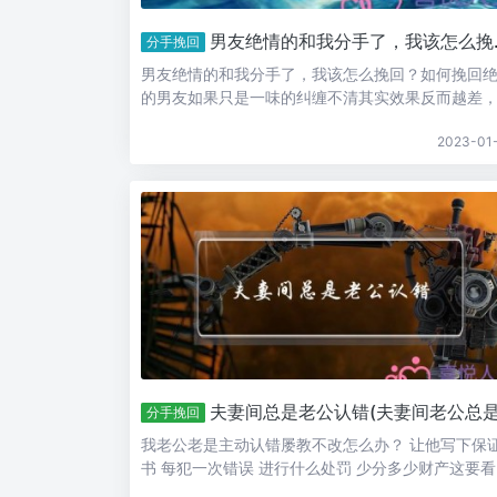
男友绝情的和我分手了，我该怎么挽回？
分手挽回
男友绝情的和我分手了，我该怎么挽回？如何挽回
的男友如果只是一味的纠缠不清其实效果反而越差
对方越来越不耐烦，具体要怎样呢用对方式很关键
2023-01
一.冷冻 在挽回前期，每个人都会非常心急地想去挽
对方，但你一天到晚出现在他的身边，给他打电话
停地去纠缠色只会让对方明白你...
夫妻间总是老公认错(夫妻间老公总是骂人
分手挽回
我老公老是主动认错屡教不改怎么办？ 让他写下保
书 每犯一次错误 进行什么处罚 少分多少财产这要
在什么事情上了，如果是针对一、两件无关紧要的