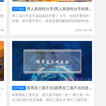
男人真假性分手(男人真假性分手的表现)
分手挽回
绝情
男人说分手是不是就真的不爱了 分手，当他不爱你的
，让
时候，请不要不开心，或者是遇到麻烦而彷徨的时候去
。
打搅他。他那儿绝对不是你此刻应该的去处。也许他会
-08
2023-01-08
回
在接到你的电话的时候，淡淡地安慰你几句，并且说衷
，不
心祝福你快乐，却也仅此而已。当他不爱你的时候，你
的爱，你的人...
)
跟男友三观不合(跟男友三观不合但是舍不得分手)
分手挽回
证
和男朋友三观不合，是不是不能在一起？ 网上有一句
看是
话 我们因为五官相爱，因为三观分开 两个三观不同的
小事
人对待所有事物的方式也是不一样的，你们在所有的事