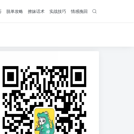
巧
脱单攻略
撩妹话术
实战技巧
情感挽回