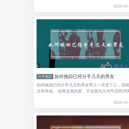
在社交平台发伤感的东西。一句话——刷存在感。 
2023-01
分手:非常淡定平常的和你说分手看她是否真的生气
了，很气愤的话一定是真的。那谁知道的啊，最好
不要让...
如何挽回已经分手几天的男友
分手挽回
如何挽回已经分手几天的男友男人一旦变了心，强
没有幸福。 如果是真的爱，不会因为几句气话而消
也许你们需要真诚地沟通一回，消除误会，真爱应
2023-01
诚而不是逞强。 如果他拒绝和你再沟通，那就放弃
有主见的女生要怎么挽回男友很多人对挽回这件事
存在着不小的认识误区，下面就...