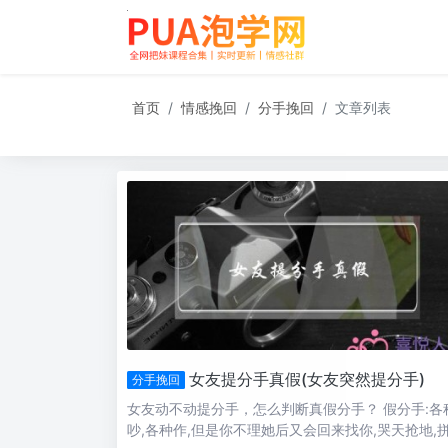
首页
情感挽回
分手挽回
文章列表
女友提分手真假(女友突然提分手)
分手挽回
女友动不动提分手，怎么判断真假分手？ 假分手:各
吵,各种作,但是你不理她后又会回来找你,哭天抢地,