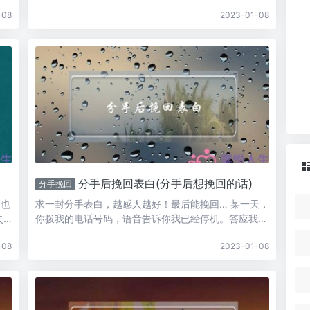
真
要求，尽最大努力挽回。女人最厉害的武器是温柔，在
-08
2023-01-08
女人的温柔面前，百分之九十九的男人都会投降的，努
还是
力使出你的绝活，相信你自己一定行的，加油-------请
采纳谢...
分手后挽回表白(分手后想挽回的话)
分手挽回
留也
求一封分手表白，越感人越好！最后能挽回… 某一天，
失
你拨我的电话号码，语音告诉你我已经停机。答应我不
该坦
可以难过，不可以失落；不可以想我，更加不要记得有
-08
2023-01-08
没
这样一个我。 某一天，你的手机不再频繁的响起，
一直
请不要等...