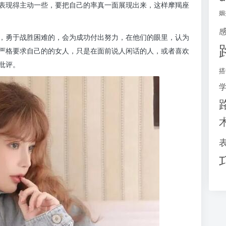
表现得主动一些，要把自己的率真一面展现出来，这样摩羯座
姻
，勇于战胜困难的，会为成功付出努力，在他们的眼里，认为
严格要求自己的的女人，只是在面前说人闲话的人，或者喜欢
批评。
搭