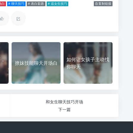
场白
# 聊天技巧
# 表白套路
# 追女生技巧
复制链接
巧，
如何让女孩子主动找
撩妹技能聊天开场白
你聊天
和女生聊天技巧开场
下一篇