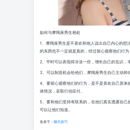
如何与摩羯座男生相处
1、摩羯座男生是不喜欢和他人说出自己内心的想
的东西也不一定就是真的，经过留心观察他们行为
2、平时可以表现得冷淡一些，增长自己的见识，
3、可以制造机会给他们，摩羯座男生自己主动和
4、要留心观察他们的行为，是不是喜欢自己原来
体情况，采取行动应付。
5、要和他们坚持有联系的，在他们真实透露自己
可以让他们知道。
发表于：
聊天技巧