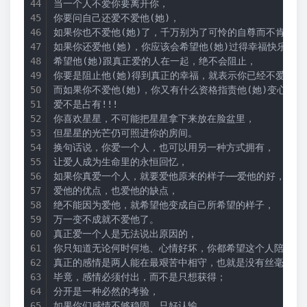
当一个人不爱你要离开你， 
你要问自己还爱不爱他(她)， 
如果你也不爱他(她)了，千万别为了可怜的自尊而不肯离开
如果你还爱他(她)，你应该会希望他(她)过得幸福快乐， 
希望他(她)跟真正爱的人在一起，绝不会阻止， 
你要是阻止他(她)得到真正的幸福，就表示你已经不爱他(她
而如果你不爱他(她)，你又有什么资格指责他(她)变心呢？
爱不是占有!!! 
你喜欢星星，不可能把星星拿下来放在脸盆里， 
但星星的光芒仍可照进你的房间。 
换句话说，你爱一个人，也可以用另一种方式拥有， 
让爱人成为生命里的永恒回忆， 
如果你真爱一个人，就要爱他原来的样子──爱他的好，也爱
爱他的优点，也爱他的缺点， 
绝不能因为爱他，就希望他变成自己所希望的样子， 
万一变不成就不爱他了。 
真正爱一个人是无法说出原因的， 
你只知道无论何时何地、心情好坏，你都希望这个人陪著你
真正的感情是两人能在最艰苦中相守，也就是没有丝毫要求
毕竟，感情必须付出，而不是只想获得； 
分开是一种必然的考验， 
如果你们感情不够稳固，只好认输， 