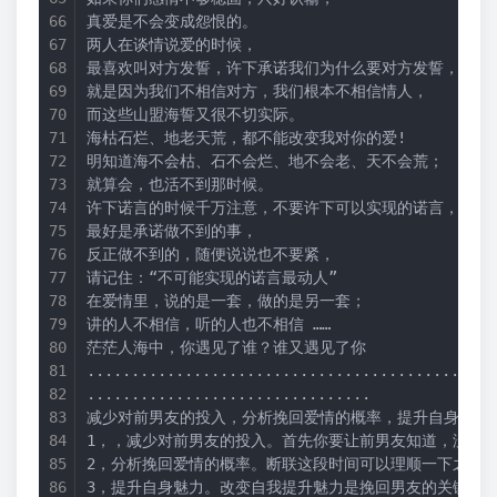
真爱是不会变成怨恨的。 
两人在谈情说爱的时候， 
最喜欢叫对方发誓，许下承诺我们为什么要对方发誓， 
就是因为我们不相信对方，我们根本不相信情人， 
而这些山盟海誓又很不切实际。 
海枯石烂、地老天荒，都不能改变我对你的爱! 
明知道海不会枯、石不会烂、地不会老、天不会荒； 
就算会，也活不到那时候。 
许下诺言的时候千万注意，不要许下可以实现的诺言， 
最好是承诺做不到的事， 
反正做不到的，随便说说也不要紧， 
请记住：“不可能实现的诺言最动人” 
在爱情里，说的是一套，做的是另一套； 
讲的人不相信，听的人也不相信 …… 
茫茫人海中，你遇见了谁？谁又遇见了你 
..............................................
................................
减少对前男友的投入，分析挽回爱情的概率，提升自身魅力
1，，减少对前男友的投入。首先你要让前男友知道，没了
2，分析挽回爱情的概率。断联这段时间可以理顺一下之前
3，提升自身魅力。改变自我提升魅力是挽回男友的关键，