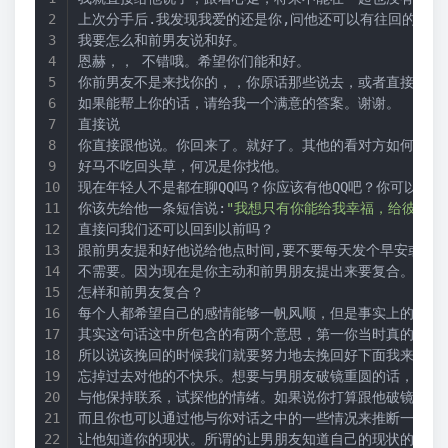
上次分手后.我发现我爱的还是你,问他还可以有往回的余地
我要怎么和前男友说和好。
恩赫，， 不错哦。希望你们能和好。
你前男友不是来找你的，，你原话那些说去，或者直接说，
如果能帮上你的话，请给我一个满意的答案。谢谢。
直接说
你直接跟他说。你回来了。就好了。其他的看对方如何回应
好马不吃回头草，何况是你找他。
现在年轻人不是都在聊QQ吗？你应该有他QQ吧？你可以重
你该先给他一条短信说:
"我想只有你能给我幸福，给彼此一
直接问我们还可以回到以前吗？
跟前男友提和好他说给他点时间,要不要每天发个早安或者
不需要。因为现在是你主动和前男朋友提出来要复合。本来
怎样和前男友复合？
每个人都希望自己的感情能够一帆风顺，但是事实上的话，
其实这句话这中所包含的有两个意思，第一你当时真的是一
所以说该挽回的时候我们就要努力地去挽回好下面我来分享
忘掉过去对他的不快乐。想要与男朋友破镜重圆的话，有一
与他保持联系，试探他的情绪。如果说你打算跟他破镜重圆
而且你也可以通过他与你对话之中的一些情况来推断一下他
让他知道你的现状。所谓的让男朋友知道自己的现状的话，