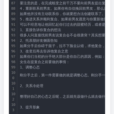
要注意的是，在完成蜕变之前千万不要向前男友提出复合，
4，重新联系前男友。如果你有自信挽回前男友，那么这时
如果他并没有主动联系你，你就要想办法创建联系了。你可
5，推进关系并顺利复合。如果前男友愿意与你重新做朋友
可以不经意地让他回忆起你们过去的甜蜜经历，或者是制造
1、直接告诉你复合的想法
很多人问直接找前男友说复合会不会很唐突？其实想要复合
2、托亲朋好友侧面告知
如果分手后你碍于面子，拉不下脸去认错，求他复合，而且
3、改变后再去告诉他复合之意
如果你们当初的分手绝大部分是你自己的原因，例如：脾气
女生在提复合之前要做的事情：
1、调整心态
刚分手之后，第一件需要做的就是调整心态。刚分手一定要
2、关系冷处理
整理好自己的心态之后呢，之后就先该做什么就去做什么，
3、提升形象