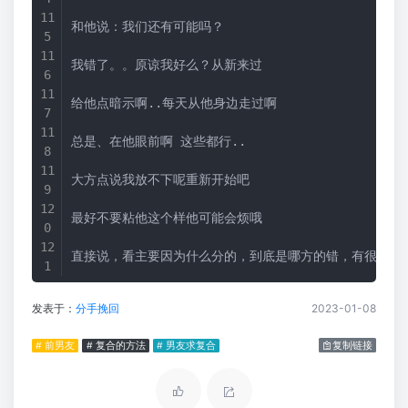
和他说：我们还有可能吗？
我错了。。原谅我好么？从新来过
给他点暗示啊..每天从他身边走过啊
总是、在他眼前啊 这些都行..
大方点说我放不下呢重新开始吧
最好不要粘他这个样他可能会烦哦
直接说，看主要因为什么分的，到底是哪方的错，有很多因
发表于：
分手挽回
2023-01-08
# 前男友
# 复合的方法
# 男友求复合
复制链接