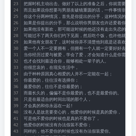
把握时机主动出击。做好了以上的准备之后，你就需要做最
而且如果说你想要与男朋友破镜重圆的话，一件事情非常的
你这个分两种情况，首先是你提出的分手，这种情况的话还
如果是你提出的分手，那么说明你男朋友也许还爱着你，他
如果他没有新欢，那可能这时候的他还没有走出失恋的痛苦
可能过不了两天你们约下见面，然后吃个饭，也许他就回到
如果他有女朋友了，这时候你弄不清楚他到底是还喜欢你，
爱一个人不一定要拥有，但拥有一个人就一定要好好去爱他!
当你经历过爱与被爱，学会了爱，才会知道什么是你需要的
也才会找到最适合你，能够相处一辈子的人。 
但很悲哀的，在现实生活中， 
由于种种原因真心相爱的人并不一定能在一起； 
你最爱的，往往没有选择你； 
最爱你的，往往不是你最爱的； 
而最长久的，偏偏不是你最爱的，也不是最爱你的。 
只是在最适合的时间出现的那个人， 
才会真的和你永远在一起! 
没有人是故意要变心的，他爱你的时候是真的爱你， 
可是他不爱你的时候也是真的不爱你了， 
他爱你的时候没有办法假装不爱你； 
同样的，他不爱你的时候也没有办法假装爱你。 