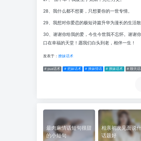
28、我什么都不想要，只想要你的一世专情。
29、我想对你爱恋的极短诗篇升华为漫长的生活
30、谢谢你给我的爱，今生今世我不忘怀。谢谢
口在幸福的天堂！愿我们白头到老，相伴一生！
发表于：
撩妹话术
# pua话术
# 把妹话术
# 撩妹情话
# 撩妹话术
# 聊天话
最肉麻情话短句很甜
相亲初次见面说
的小短句
话题好