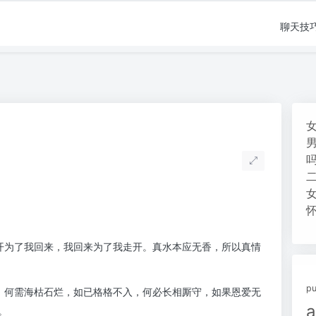
聊天技
吗
。
开为了我回来，我回来为了我走开。真水本应无香，所以真情
p
，何需海枯石烂，如已格格不入，何必长相厮守，如果恩爱无
。