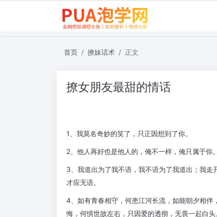
首页
撩妹话术
正文
撩女朋友最甜的情话
1、我莫名奇妙的笑了，只正因想到了你。
2、他人再好也是他人的，俺不一样，俺只属于你
3、我道出为了我不语，我不语为了我道出；我走
才应无语。
4、如有青春相守，何患江河长流，如能朝夕相伴
悔，何惧世故左右，只因爱的透彻，无畏一起白头