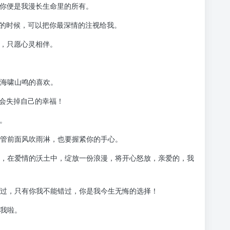
，你便是我漫长生命里的所有。
子的时候，可以把你最深情的注视给我。
久，只愿心灵相伴。
辄海啸山鸣的喜欢。
你会失掉自己的幸福！
。
尽管前面风吹雨淋，也要握紧你的手心。
淌，在爱情的沃土中，绽放一份浪漫，将开心怒放，亲爱的，我
错过，只有你我不能错过，你是我今生无悔的选择！
的我啦。