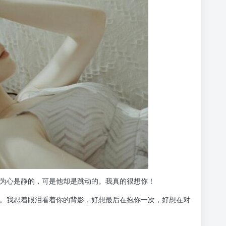
以为心是静的，可是他却是跳动的。我真的很想你！
手。我忍着眼泪看着你的背影，好想最后在抱你一次，好想在对