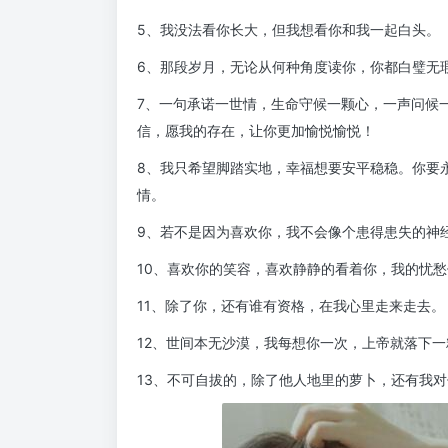
5、我没法看你长大，但我想看你和我一起白头。
6、那段岁月，无论从何种角度读你，你都白璧无
7、一句承诺一世情，生命守候一颗心，一声问候
信，愿我的存在，让你更加愉悦愉悦！
8、我只希望脚踏实地，幸福想要安平稳稳。你要
情。
9、若不是因为喜欢你，我不会像个患得患失的神
10、喜欢你的笑容，喜欢静静的看着你，我的忧
11、除了你，还有谁有资格，在我心里走来走去。
12、世间本无沙漠，我每想你一次，上帝就落下
13、不可自拔的，除了他人地里的萝卜，还有我