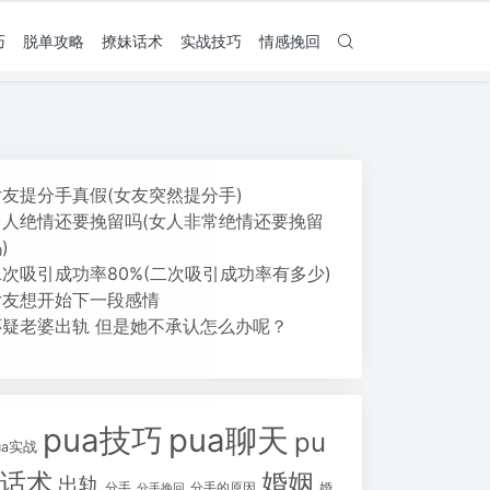
巧
脱单攻略
撩妹话术
实战技巧
情感挽回
女友提分手真假(女友突然提分手)
男人绝情还要挽留吗(女人非常绝情还要挽留
)
二次吸引成功率80%(二次吸引成功率有多少)
女友想开始下一段感情
怀疑老婆出轨 但是她不承认怎么办呢？
pua技巧
pua聊天
pu
ua实战
a话术
婚姻
出轨
婚
分手
分手的原因
分手挽回