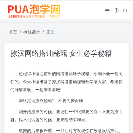
首页
撩妹话术
正文
撩汉网络搭讪秘籍 女生必学秘籍
还记得小编之前出的网络搭讪妹子秘籍。小编不会一视同
仁的。今天小编准备了撩汉网络搭讪秘籍分享给大家。希望你
们能够喜欢。一起来看看吧!
网络搭讪撩汉秘籍1、不要为撩而聊
刚开始撩汉的时候。要记住一个很重要的点：不要为撩而
聊。找不到话题的时候。要果断结束聊天。
硬撩的后果很严重。一旦让对方发现你在故意没话找话。