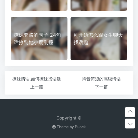
撩妹套路的句子 24句
刚开始怎么跟女生聊天
话撩到她小鹿乱撞
找话题
撩妹情话,如何撩妹找话题
抖音简短的高级情话
上一篇
下一篇
Copyright ©
Theme by
Puock