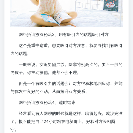
网络搭讪撩汉秘籍3、用有吸引力的话题吸引对方
这个是重中这重。想要吸引对方注意。就要寻找到有吸引
力的话题。
一般来说。女追男隔层纱。除非特别高冷的。要不一般的
男孩子。你主动撩他。他都不会不理。
但是一个有吸引力的话题会让对方很积极地回应你。并能
与你发生良好的互动。从而拉升双方关系。
网络搭讪撩汉秘籍4、适时结束
经常看到有人网聊的时候就是这样。聊得起兴。就没完没
了。恨不能把自己24小时粘在电脑屏上。好和对方长相厮
守。