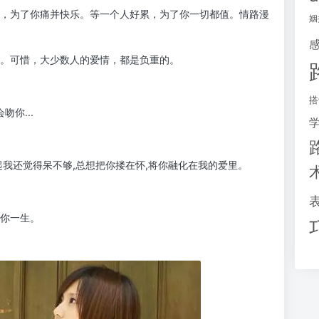
痛，为了你痛并快乐。等一个人好累，为了你一切都值。情路漫
姻
重。可惜，大少数人的爱情，都是负重的。
搭
你...
起我还觉得呆不够,总想把你搂在怀,将你融化在我的爱里。
伴你一生。