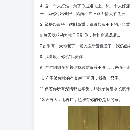
4. 爱一个人好难，为了你迎难而上。想一个人好
长，为你付出全部，陶醉不知归路！情人节快乐！
5. 举得起放得下的叫举重，举得起放不下的叫负
6.每天我的动力就是见到你，并和你说说话...
7.如果有一天你老了，老的连牙齿也没了，我仍然会吻
8. 我喜欢听你说“我爱你”
9. 时时刻刻在看着你我总觉得看不够,天天呆在一
10.左手被你枕的有点麻了宝贝，我换一只手。
11.倘若你所有深情都被辜负，那我予你细水长流
12.天再大，地再广，也唯有你的心是我的家。