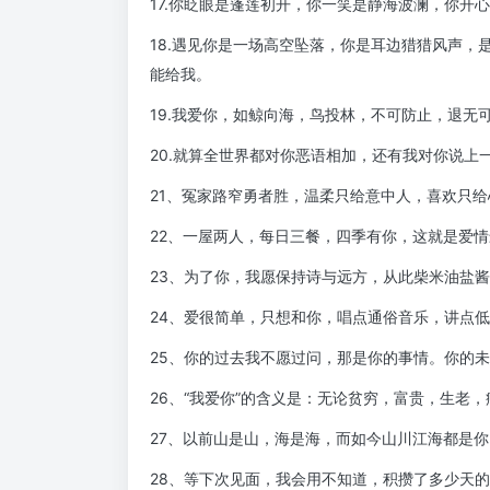
17.你眨眼是蓬莲初开，你一笑是静海波澜，你开
18.遇见你是一场高空坠落，你是耳边猎猎风声
能给我。
19.我爱你，如鲸向海，鸟投林，不可防止，退无
20.就算全世界都对你恶语相加，还有我对你说上
21、冤家路窄勇者胜，温柔只给意中人，喜欢只给
22、一屋两人，每日三餐，四季有你，这就是爱
23、为了你，我愿保持诗与远方，从此柴米油盐
24、爱很简单，只想和你，唱点通俗音乐，讲点
25、你的过去我不愿过问，那是你的事情。你的
26、“我爱你”的含义是：无论贫穷，富贵，生老
27、以前山是山，海是海，而如今山川江海都是你
28、等下次见面，我会用不知道，积攒了多少天