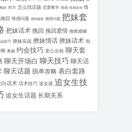
怎么找话题
情
恋爱教学
对方
挽回
情感
情感咨询
把妹套
感挽回
情感问题
感情问题
感情破裂
路
把妹话术
挽回
挽回爱情
挽救婚姻
撩妹情话
撩妹话术
泡
撩妹实战
讪技巧
约会技巧
聊天套
学网
老公出轨
离婚
聊天技巧
路
聊天开场白
聊天话
聊天话题
表白套路
术
脱单攻略
追女生技
表白话术
追女孩
话术技巧
巧
追女生话题
长期关系