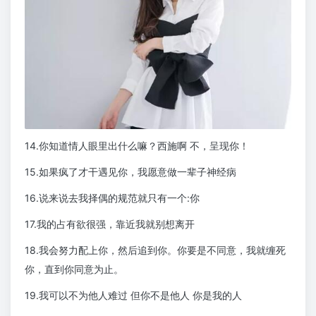
14.你知道情人眼里出什么嘛？西施啊 不，呈现你！
15.如果疯了才干遇见你，我愿意做一辈子神经病
16.说来说去我择偶的规范就只有一个:你
17.我的占有欲很强，靠近我就别想离开
18.我会努力配上你，然后追到你。你要是不同意，我就缠死
你，直到你同意为止。
19.我可以不为他人难过 但你不是他人 你是我的人