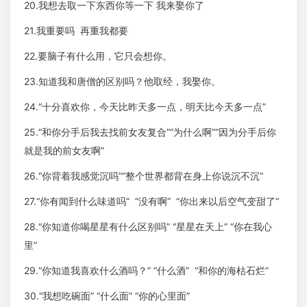
20.我想去取一下东西你等一下 我来娶你了
21.我重要吗 再重我都要
22.要脑子有什么用，它只会想你。
23.知道我和唐僧的区别吗？他取经，我娶你。
24.“十分喜欢你，今天比昨天多一点，明天比今天多一点”
25.“和你分手后我去找前女友复合”“为什么啊”“因为分手后你
就是我的前女友啊”
26.“你背着我感觉沉吗”“整个世界都背在身上你说沉不沉”
27.“你有闻到什么味道吗” “没有啊” “你出来以后空气变甜了”
28.“你知道你喝星星有什么区别吗” “星星在天上” “你在我心
里”
29.“你知道我喜欢什么酒吗？” “什么酒” “和你的海枯石烂”
30.“我想吃碗面” “什么面” “你的心里面”