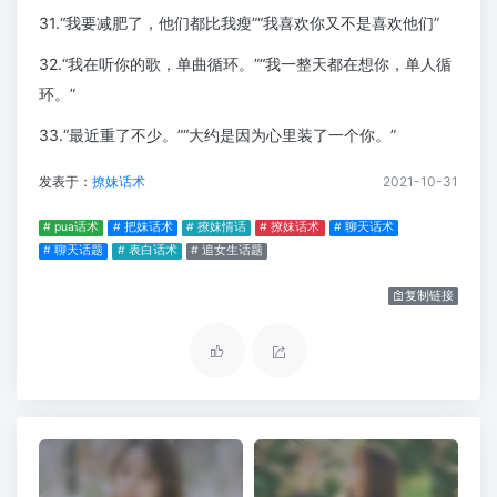
31.“我要减肥了，他们都比我瘦”“我喜欢你又不是喜欢他们”
32.“我在听你的歌，单曲循环。”“我一整天都在想你，单人循
环。”
33.“最近重了不少。”“大约是因为心里装了一个你。”
发表于：
撩妹话术
2021-10-31
# pua话术
# 把妹话术
# 撩妹情话
# 撩妹话术
# 聊天话术
# 聊天话题
# 表白话术
# 追女生话题
复制链接