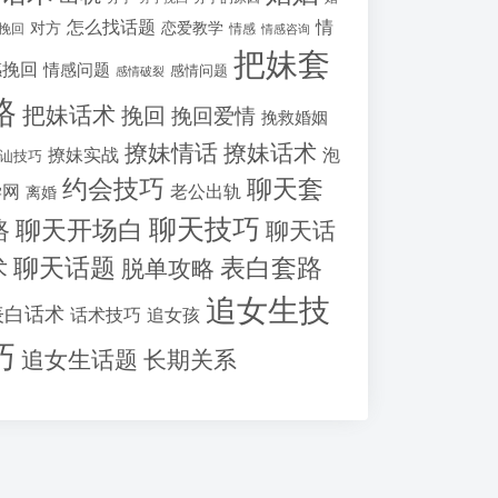
怎么找话题
情
恋爱教学
对方
挽回
情感
情感咨询
把妹套
感挽回
情感问题
感情问题
感情破裂
路
把妹话术
挽回
挽回爱情
挽救婚姻
撩妹情话
撩妹话术
泡
撩妹实战
讪技巧
约会技巧
聊天套
学网
老公出轨
离婚
聊天技巧
路
聊天开场白
聊天话
聊天话题
表白套路
术
脱单攻略
追女生技
表白话术
追女孩
话术技巧
巧
追女生话题
长期关系