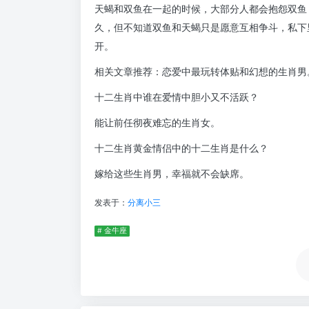
天蝎和双鱼在一起的时候，大部分人都会抱怨双鱼
久，但不知道双鱼和天蝎只是愿意互相争斗，私下
开。
相关文章推荐：恋爱中最玩转体贴和幻想的生肖男
十二生肖中谁在爱情中胆小又不活跃？
能让前任彻夜难忘的生肖女。
十二生肖黄金情侣中的十二生肖是什么？
嫁给这些生肖男，幸福就不会缺席。
发表于：
分离小三
# 金牛座