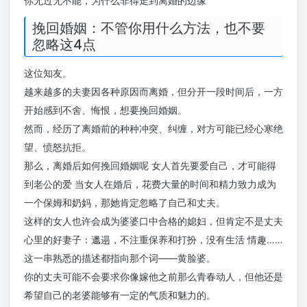
你无过无不能，为什么非得走到离婚的边缘
挽回婚姻：不管你用什么方法，也不要
忽略这4点
这位知友。
越来越多的夫妻因各种原因而离婚，但分开一段时间后，一方
开始感到不舍、悔恨，想要挽回婚姻。
然而，经历了离婚前的种种冲突、纠缠，对方可能已经心寒绝
望、愤怒抗拒。
那么，离婚后如何挽回婚姻呢 女人首先要爱自己，才可能得
到老公的爱 当女人在婚后，花费大量的时间和精力致力成为
一个保姆和奶妈，那她肯定忽略了自己和丈夫。
这样的女人也许会成为婆婆口中合格的媳妇，但肯定不是丈夫
心里的好妻子：邋遢，不注重保养和打扮，没有生活 情趣……
这一串熟悉的描述都指向那个词——黄脸婆。
你的丈夫可能不会要求你像嫁他之前那么青春动人，但他还是
希望自己的老婆能够有一定的气质和魅力的。