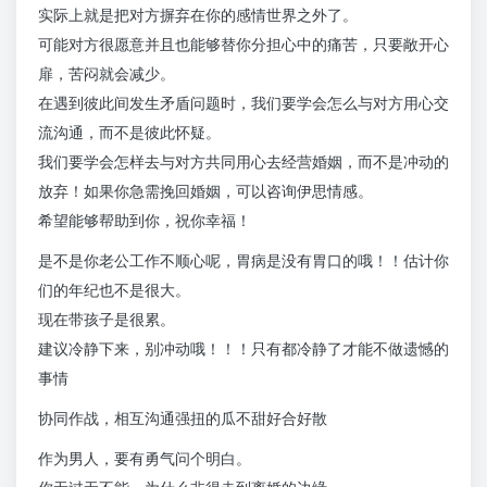
实际上就是把对方摒弃在你的感情世界之外了。
可能对方很愿意并且也能够替你分担心中的痛苦，只要敞开心
扉，苦闷就会减少。
在遇到彼此间发生矛盾问题时，我们要学会怎么与对方用心交
流沟通，而不是彼此怀疑。
我们要学会怎样去与对方共同用心去经营婚姻，而不是冲动的
放弃！如果你急需挽回婚姻，可以咨询伊思情感。
希望能够帮助到你，祝你幸福！
是不是你老公工作不顺心呢，胃病是没有胃口的哦！！估计你
们的年纪也不是很大。
现在带孩子是很累。
建议冷静下来，别冲动哦！！！只有都冷静了才能不做遗憾的
事情
协同作战，相互沟通强扭的瓜不甜好合好散
作为男人，要有勇气问个明白。