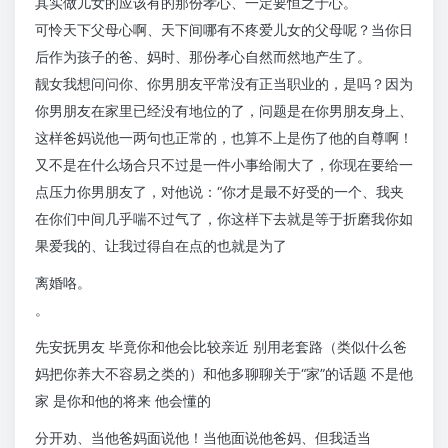
其实做儿女的应该有的那份孝心、一定要恒之于心。
可怜天下父母心啊、天下间哪有不疼爱儿女的父母呢？当你日
后作为孩子的爸、妈时、那份孝心自然而然地产生了。
靓女我想问问你、你男朋友平常没有正当职业的，是吗？因为
你男朋友在家里已经没有地位的了，问题是在你男朋友身上、
这样爸妈说他一两句也正常的，也算不上是伤了他的自尊啊！
又不是在什么场合只不过是一件小事给闹大了，你现在要给一
点压力你男朋友了，对他说：“你才是最不好受的一个、我夹
在你们中间几乎喘不过气了，你这样下去就是等于折磨我你如
果爱我的、让我过得自在点的也就是为了
离婚咯。
。
先安抚男友 毕竟你和他会比较亲近 别用老套路（类似什么爸
妈把你养大不容易之类的）和他多聊聊关于“家”的话题 不是他
家 是你和他的将来 他会懂的
分开劝、当他爸妈面说他！当他面说他爸妈、但我适当