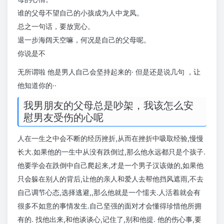
谁的父母不望自己的小孩成为人中龙凤。
总之一句话，要放宽心。
退一步海阔天空嘛，何况是自己的父母呢。
你说是不
无所谓啦 他是男人自己会坚持起来的· 但是还是说几句 ，让
他知道你的··
我男朋友的父母总是吵架，我该怎么安
慰男友受伤的心呢
人在一生之中会不断的经历挫折,从而在挫折中吸取经验,慢慢
长大.如果他的一生中从没有跌倒过,那么他永远都只是个孩子.
他要学会在跌倒中自己爬起来,才是一个男子汉该做的,如果他
只会躲在别人的背后,让他的亲人和爱人去帮他挡风遮雨,不去
自己调节心态,选择逃避,,那么他就是一个懦夫.人活着就会有
很多不如意的事情发生.自己坚强的面对才会懂得珍惜他所拥
有的. 找他出来,和他谈谈心,记住了,别和他提. 他的伤心事,要