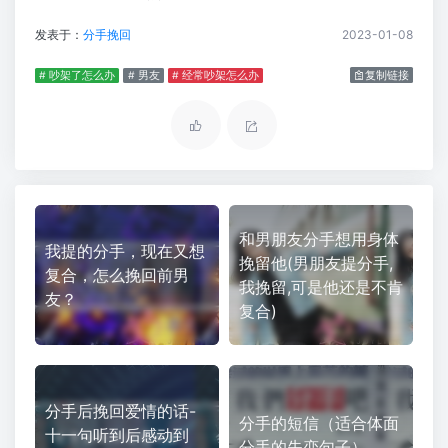
发表于：
分手挽回
2023-01-08
# 吵架了怎么办
# 男友
# 经常吵架怎么办
复制链接
和男朋友分手想用身体
我提的分手，现在又想
挽留他(男朋友提分手,
复合，怎么挽回前男
我挽留,可是他还是不肯
友？
复合)
分手后挽回爱情的话-
分手的短信（适合体面
十一句听到后感动到
分手的失恋句子）