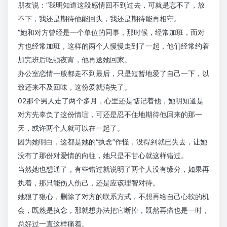
朋友说：“我明知道这段感情回不到过去，可就是忘不了，放
不下，我还是期待他能回头，我还是期待能再相守。
”她和对方曾经是一个单位的同事，那时候，经常加班，而对
方也经常加班，这样的两个人慢慢走到了一起，他们经常约着
加完班后吃顿夜宵，他再送她回家。
办公室恋情一般都走不到最后，只是短暂地爱了自己一下，以
致还来不及回味，这份爱就消失了。
02那个男人走了两个多月，心里还是惦记着他，她明知道是
对方先辜负了这份情谊，可还是忍不住地期待他回来的那一
天，或许两个人就可以在一起了。
因为她明白，这都是她的“执念”作怪，没得到就已失去，让她
没有了那份对爱情的向往，她只是不甘心就这样错过。
当然她也想通了，有些错过就说明了两个人没有缘分，如果再
执着，那只能伤人伤己，还是应该理智对待。
她狠了狠心，删除了对方的联系方式，不想再给自己心软的机
会，既然是执念，那就想办法把它断掉，既然再痛也是一时，
总好过一直这样痛着。