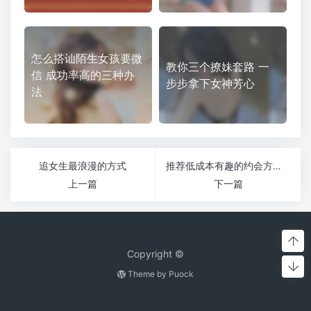
怎么搭讪陌生女孩要微
教你三个撩妹套路 一
信 成功率高的三种办
步步拿下女神芳心
法
追女生最浪漫的方式
推荐低成本有趣的约会方式，不用钱也可以约。
上一篇
下一篇
Copyright ©
Theme by
Puock