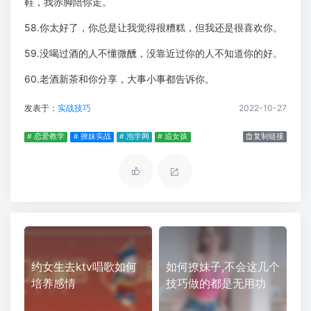
鞋，我赤脚陪你走。
58.你太好了，你总是让我觉得很糟糕，但我还是很喜欢你。
59.没喝过酒的人不懂微醺，没靠近过你的人不知道你的好。
60.老酒新茶和你分享，大事小事都告诉你。
发表于：
实战技巧
2022-10-27
# 恋爱教学
# 撩妹实战
# 泡学网
# 追女孩
复制链接
约女生去ktv唱歌如何
如何撩妹子,不会这几个
培养感情
技巧做的都是无用功