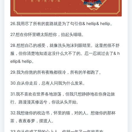
26.我用尽了所有的套路就是为了勾引你& hellip& hellip。
27.想在你怀里晒太阳想你，抬起头喵喵。
28.想想自己的感受，就像洗头泡沫到眼睛里。这显然很不舒
服，但你清楚地知道这没什么大不了的。忍一忍就过去了& h
ellip& hellip。
29.我为你熬的所有夜晚都很冷，所有的羊都跑了。
30.自从你走后，总有人问我为什么发呆。
31.我不喜欢在世界各地游荡，但我只想静静地在你身边旅
行。路漫漫其修远兮，你说从头开始。
32.我想做你的枕边书，怀里的猫，对的人。想做你的那杯
茶，夜夜春梦，摆渡人。
33.自从你成了我的心上人，你就一年又一年的喜欢。