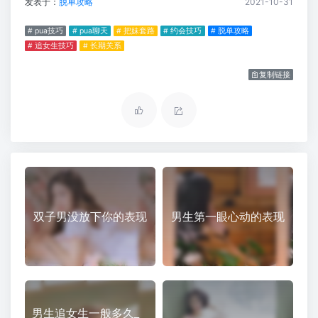
发表于：
脱单攻略
2021-10-31
# pua技巧
# pua聊天
# 把妹套路
# 约会技巧
# 脱单攻略
# 追女生技巧
# 长期关系
复制链接
双子男没放下你的表现
男生第一眼心动的表现
男生追女生一般多久_