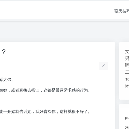
聊天技
狗？
吗
感太强。
她，或者直接去搭讪，这都是暴露需求感的行为。
一开始就告诉她，我好喜欢你，这样就很不好了。
p