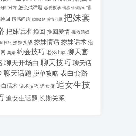
怎么找话题
情
恋爱教学
对方
挽回
情感
情感咨询
把妹套
感挽回
情感问题
感情问题
感情破裂
路
把妹话术
挽回
挽回爱情
挽救婚姻
撩妹情话
撩妹话术
泡
撩妹实战
讪技巧
约会技巧
聊天套
学网
老公出轨
离婚
聊天技巧
路
聊天开场白
聊天话
聊天话题
表白套路
术
脱单攻略
追女生技
表白话术
追女孩
话术技巧
巧
追女生话题
长期关系