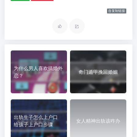
复制链接
为什么男人喜欢搞婚外
奇门遁甲挽回婚姻
恋？
出轨生子怎么上户口
女人精神出轨该咋办
给孩子上户口步骤