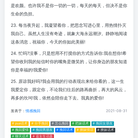
是欢颜。也许我不是你一切的一切，每天的每天，但决不是你
生命的负担。
23. 每当夜升起，我凝望着你，把思念写进心里，用热情扑灭
我自己。虽然人生没有奇迹，就象大海永远潮汐。静静地阅读
这条消息，祝福你，今天的你如此美丽!
24. 忙吗?没事，只是想用不打搅你的方式告诉你:我在想你!希
望你收到我的短信时你的嘴角是微笑的，让你身边的朋友知道
你是幸福的!我爱你!
25. 原谅我好吗?我会用我的行动表现出来给你看的，这一生
我爱定你，跟定你，不论我们往后的路再曲折，再大的风云，
再多的坎坷!我，依然会陪你走下去。我真的爱你!
发表于：
情感挽回
2021-08-31
# pua话术
# 分手挽回
# 怎么挽回
# 把妹话术
# 挽回女朋友
# 挽回爱情
# 挽回男朋友
# 挽回话术
# 撩妹情话
# 撩妹话术
# 聊天话术
# 追女生话题