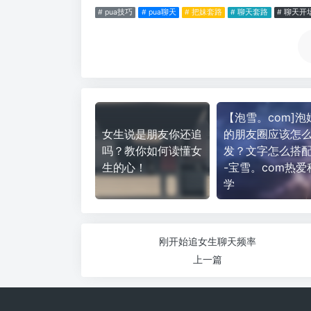
# pua技巧
# pua聊天
# 把妹套路
# 聊天套路
# 聊天开
【泡雪。com]泡
女生说是朋友你还追
的朋友圈应该怎
吗？教你如何读懂女
发？文字怎么搭
生的心！
-宝雪。com热爱
学
刚开始追女生聊天频率
上一篇