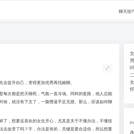
聊天技
吗
去提升自己，变得更加优秀再找她聊。
每次都是把天聊死，气氛一直冷场。同样的套路，他人总能
时候，就没有下文了，一脸懵逼手足无措。那么，应该如何聊
了，想要逗喜欢的女生开心，尤其是关于不懂办法，不懂技
p
法去改变了吗？不，办法是有的，关键是要合适你，所以想要