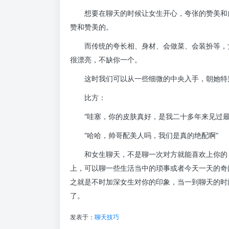
想要在聊天的时候让女生开心，夸张的赞美和自
赞和赞美的。
而传统的夸长相、身材、会做菜、会装扮等，女
很漂亮，不缺你一个。
这时我们可以从一些细微的中央入手，朝她特别
比方：
“哇塞，你的皮肤真好，是我二十多年来见过最
“哈哈，帅哥配美人吗，我们是真的绝配啊”
和女生聊天，不是聊一次对方就能喜欢上你的，
上，可以聊一些生活当中的琐事或者今天一天的奇
之就是不时加深女生对你的印象，当一到聊天的时
了。
发表于：
聊天技巧