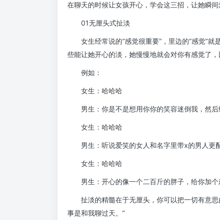
在聊天的时候让女孩开心，学会这三招，让她瞬间
01无厘头式扯淡
女生经常说的“感觉很重要”，里边的“感觉”就
些能让她开心的淡，她慢慢地就会对你有感觉了，
例如：
女生：哈哈哈
男生：你是不是想用你你的笑容迷倒我，然后
女生：哈哈哈
男生：听说爱笑的女人和名字里带x的男人更配
女生：哈哈哈
男生：开心的像一个二百斤的胖子，给你加个
扯淡的精髓在于无厘头，你可以把一切有意思的
事是和我聊过天。”