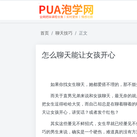
首页
聊天技巧
正文
怎么聊天能让女孩开心
如果你找女生聊天，她都爱搭不理的，那不烦先
而关于直男兄弟来说和女孩聊天，最无奈的就是
把女生逗得哈哈大笑，而自己却总是在聊着聊着的
天让女孩开心，讲笑话？或者发个红包？
其实这些屡见不鲜招式，女生早就已经屡见不鲜
巧的男生来说，确实是一个硬伤，难道真的没有方