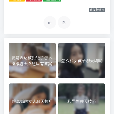
复制链接
要是表达被拒绝了怎么
怎么和女孩子聊天幽默
继续聊天？这里有答案
跟离婚的女人聊天技巧
和异性聊天技巧