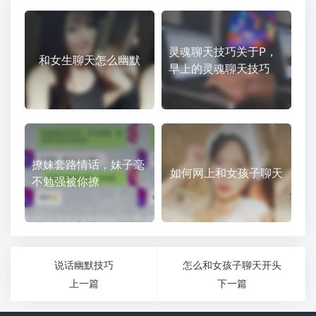
灵魂聊天技巧关于P，
和女生聊天怎么幽默
早上的灵魂聊天技巧
撩妹套路情话，妹子毫
如何网上和女孩子聊天
不勉强被你撩
说话幽默技巧
怎么和女孩子聊天开头
上一篇
下一篇