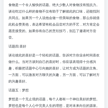
食物是一个令人愉快的话题。绝大少数人对食物没有抵抗力。
谈论吃过什么样的食物不仅有助于了解彼此的口味，还能找到
共同点。如果另一个人说他会做一些美味的食物，那么你就借
此机会赞美他，表达希望有机会品尝对方的手艺，对方肯定会
愿意接受的。如果你有自己的烹饪技巧，别忘了邀请对方尝
尝。
话题四:喜好
谈论彼此的喜好是一个轻松的话题。告诉对方你业余时间喜欢
做什么。当对方谈到自己的喜好时，你应该表现得十分感兴
趣，积极把话题中心引向她的喜好，让对方成为话题的主角。
一方面，可以激发对方聊天的兴趣，另一方面，可以了解对方
的兴趣喜好。
话题五：梦想
梦想是一个无止境的话题，每个人都有一个神往美好的梦想。
梦想也是每个人心中完美人生的理想，是对未来向往的源泉。