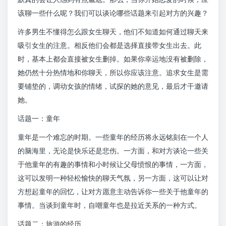
该聊一些什么呢？我们可以谈论哪些话题来引起对方的兴趣？
许多男生不懂得怎么跟女生聊天，他们不知道如何通过聊天来
吸引女生的注意。相反他们会都是选择直接带女生出去。此
时，基本上都会直接被女生删掉。如果你幸运地没有被删除，
她仍然十分热情地和你聊天，所以你应该注意。追求女生是需
要铺垫的，调动女孩的情绪，试探的她的意见，最后才干邀请
她。
话题一：童年
童年是一个难忘的时期。一些童年的经历将永远铭刻在一个人
的脑海里，无论是快乐还是悲伤。一方面，和对方谈论一些关
于他童年的有趣的事情和小时候让父母愤恨的事情，一方面，
这可以发明一种轻松愉快的聊天气氛，另一方面，这可以让对
方想起童年的回忆，让对方愿意主动告诉你一些关于他童年的
事情。当谈到童年时，自嘲童年也是拉近关系的一种方式。
话题二：旅游的经历