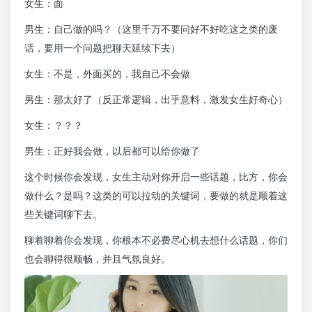
女生：面
男生：自己做的吗？（这里千万不要问好不好吃这之类的废
话，要用一个问题把聊天延续下去）
女生：不是，外面买的，我自己不会做
男生：那太好了（反正常逻辑，出乎意料，激发女生好奇心）
女生：？？？
男生：正好我会做，以后都可以给你做了
这个时候你会发现，女生主动对你开启一些话题，比方，你会
做什么？是吗？这类的可以拉动的关键词，要做的就是顺着这
些关键词聊下去。
聊着聊着你会发现，你根本不必费尽心机去想什么话题，你们
也会聊得很顺畅，并且气氛良好。