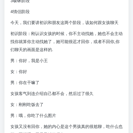
3暧昧阶段
4情侣阶段
今天，我们要讲初识和朋友这两个阶段，该如何跟女孩聊天
初识阶段：刚认识女孩的时候，你不主动找她，她也不会主动
找你就算你主动找她了，她可能很迟才回你，或者不回你,你
们聊天的画面是这样的.
男：你好，我是小王
女：你好
男：你在干嘛了
女孩客气到连介绍自己都不会，然后过了很久
女：刚刚吃饭去了
男：哦，你吃了什么图片
女孩又没有回你，她的内心是这个男孩真的很尬聊，吃什么也