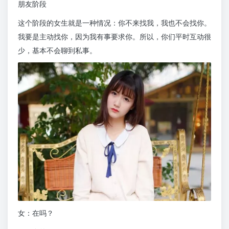
朋友阶段
这个阶段的女生就是一种情况：你不来找我，我也不会找你。
我要是主动找你，因为我有事要求你。所以，你们平时互动很
少，基本不会聊到私事。
女：在吗？