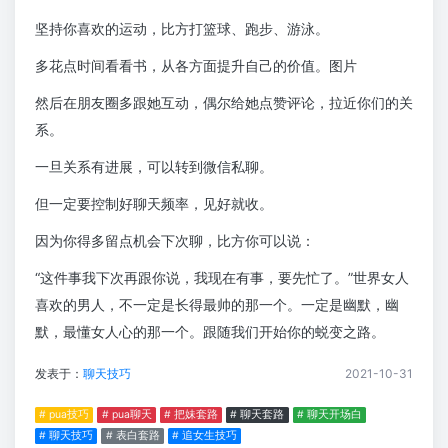
坚持你喜欢的运动，比方打篮球、跑步、游泳。
多花点时间看看书，从各方面提升自己的价值。图片
然后在朋友圈多跟她互动，偶尔给她点赞评论，拉近你们的关
系。
一旦关系有进展，可以转到微信私聊。
但一定要控制好聊天频率，见好就收。
因为你得多留点机会下次聊，比方你可以说：
“这件事我下次再跟你说，我现在有事，要先忙了。”世界女人
喜欢的男人，不一定是长得最帅的那一个。一定是幽默，幽
默，最懂女人心的那一个。跟随我们开始你的蜕变之路。
发表于：
聊天技巧
2021-10-31
# pua技巧
# pua聊天
# 把妹套路
# 聊天套路
# 聊天开场白
# 聊天技巧
# 表白套路
# 追女生技巧