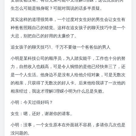
生怎么可能是独身呢？可能对我说的话多半质疑。
其实这样的道理很简单，一个过度对女生好的男生会让女生有
种爸爸照顾自己的错觉。这样在追女孩子的聊天技巧中是一个
大忌，别把自己的好用的太廉价了。
追女孩子的聊天技巧1、千万不要做一个爸爸似的男人
小明是某科技公司的顺序员，为人踏实能干，工作也十分的努
力，自然收入也颇高，可是令人惋惜的是他已经快奔三了，还
是一个人生活。他身边不是没有人给他介绍对象，可是无数次
的相亲，只获得了无数次的好人卡。后来他给我讲了一次他的
相亲经过，我这才理解理睬小明为什么总是失败。
小明：今天过得好吗？
女生：嗯，还好，谢谢你的请客。
小明：没事，一个女生原本在外面就不容易，多请你几次也是
没问题的。