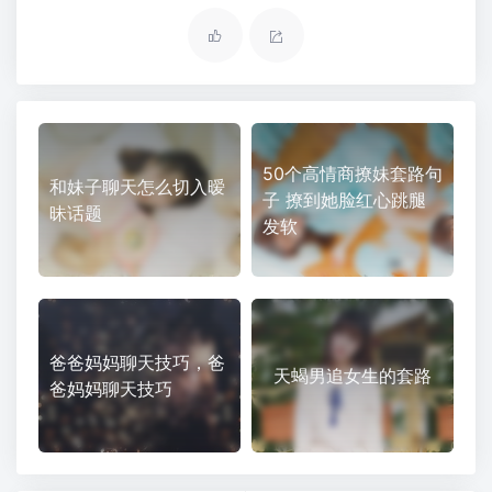
50个高情商撩妹套路句
和妹子聊天怎么切入暧
子 撩到她脸红心跳腿
昧话题
发软
爸爸妈妈聊天技巧，爸
天蝎男追女生的套路
爸妈妈聊天技巧