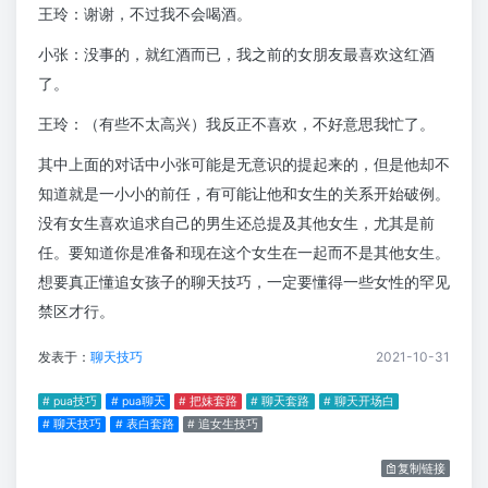
王玲：谢谢，不过我不会喝酒。
小张：没事的，就红酒而已，我之前的女朋友最喜欢这红酒
了。
王玲：（有些不太高兴）我反正不喜欢，不好意思我忙了。
其中上面的对话中小张可能是无意识的提起来的，但是他却不
知道就是一小小的前任，有可能让他和女生的关系开始破例。
没有女生喜欢追求自己的男生还总提及其他女生，尤其是前
任。要知道你是准备和现在这个女生在一起而不是其他女生。
想要真正懂追女孩子的聊天技巧，一定要懂得一些女性的罕见
禁区才行。
发表于：
聊天技巧
2021-10-31
# pua技巧
# pua聊天
# 把妹套路
# 聊天套路
# 聊天开场白
# 聊天技巧
# 表白套路
# 追女生技巧
复制链接