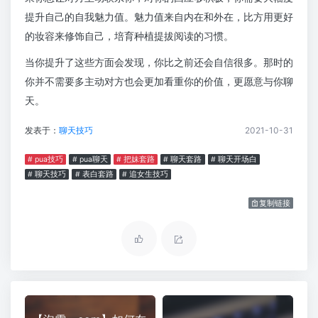
提升自己的自我魅力值。魅力值来自内在和外在，比方用更好
的妆容来修饰自己，培育种植提拔阅读的习惯。
当你提升了这些方面会发现，你比之前还会自信很多。那时的
你并不需要多主动对方也会更加看重你的价值，更愿意与你聊
天。
发表于：
聊天技巧
2021-10-31
# pua技巧
# pua聊天
# 把妹套路
# 聊天套路
# 聊天开场白
# 聊天技巧
# 表白套路
# 追女生技巧
复制链接