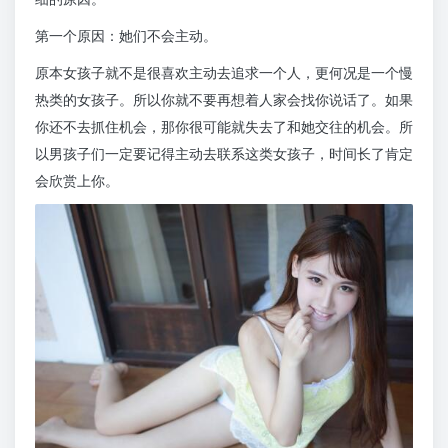
第一个原因：她们不会主动。
原本女孩子就不是很喜欢主动去追求一个人，更何况是一个慢
热类的女孩子。所以你就不要再想着人家会找你说话了。如果
你还不去抓住机会，那你很可能就失去了和她交往的机会。所
以男孩子们一定要记得主动去联系这类女孩子，时间长了肯定
会欣赏上你。