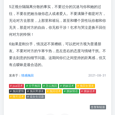
5正视分隔隔离分散的事实，不要过分的沉迷与你和她的过
往，不要在把她当做你恋人或者爱人。不要满脑子都是对方，
无论对方去那里，上那里和谁玩，甚至和哪个异性玩你都和你
无关，那是对方的自由，你无权干涉！乞求与哭泣是换不回任
何对方的怜悯！
6如果是刚分手，情况还不算糟糕，可以把对方视为普通朋
友。不要对对方的乍寒乍热，忽左忽右的态度与情绪干扰。不
要去刻意的扣细节问题。这期间你们之间坚持的距离感，但又
有点暧昧是最合适的。
发表于：
情感挽回
2021-08-31
# pua话术
# 分手挽回
# 怎么挽回
# 把妹话术
# 挽回女朋友
# 挽回爱情
# 挽回男朋友
# 挽回话术
# 撩妹情话
# 撩妹话术
# 聊天话术
# 追女生话题
复制链接