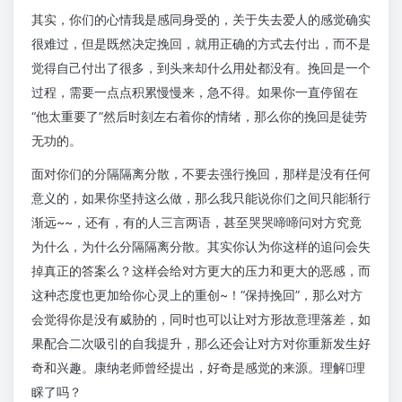
其实，你们的心情我是感同身受的，关于失去爱人的感觉确实
很难过，但是既然决定挽回，就用正确的方式去付出，而不是
觉得自己付出了很多，到头来却什么用处都没有。挽回是一个
过程，需要一点点积累慢慢来，急不得。如果你一直停留在
“他太重要了”然后时刻左右着你的情绪，那么你的挽回是徒劳
无功的。
面对你们的分隔隔离分散，不要去强行挽回，那样是没有任何
意义的，如果你坚持这么做，那么我只能说你们之间只能渐行
渐远~~，还有，有的人三言两语，甚至哭哭啼啼问对方究竟
为什么，为什么分隔隔离分散。其实你认为你这样的追问会失
掉真正的答案么？这样会给对方更大的压力和更大的恶感，而
这种态度也更加给你心灵上的重创~！“保持挽回”，那么对方
会觉得你是没有威胁的，同时也可以让对方形故意理落差，如
果配合二次吸引的自我提升，那么还会让对方对你重新发生好
奇和兴趣。康纳老师曾经提出，好奇是感觉的来源。理解理
睬了吗？