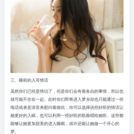
三、睡前的入耳情话
虽然你们已经是情侣了，但是你们会有着各自的事情，所以也
就可能不住在一起。此时你们即将进入梦乡却也只能通过一些
电话或者是语音来慰问着彼此，你可以选择说些好听的情话让
她更好的入眠，也可以利用一些好听的歌曲唱给她听。这些都
能够让她更加甜美的进入睡眠，或许还能让她做一个开心的
梦。