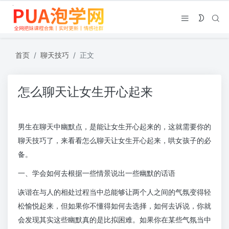
首页
聊天技巧
正文
怎么聊天让女生开心起来
男生在聊天中幽默点，是能让女生开心起来的，这就需要你的
聊天技巧了，来看看怎么聊天让女生开心起来，哄女孩子的必
备。
一、学会如何去根据一些情景说出一些幽默的话语
诙谐在与人的相处过程当中总能够让两个人之间的气氛变得轻
松愉悦起来，但如果你不懂得如何去选择，如何去诉说，你就
会发现其实这些幽默真的是比拟困难。如果你在某些气氛当中