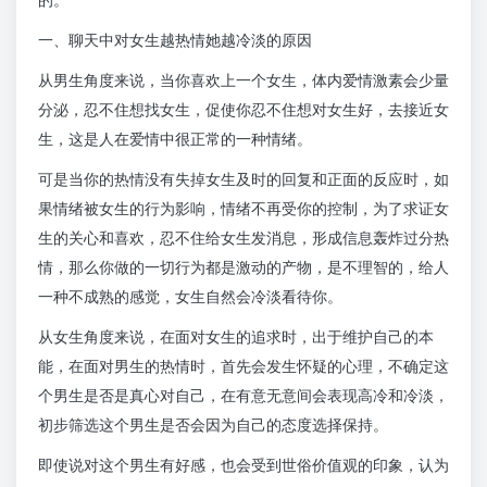
一、聊天中对女生越热情她越冷淡的原因
从男生角度来说，当你喜欢上一个女生，体内爱情激素会少量
分泌，忍不住想找女生，促使你忍不住想对女生好，去接近女
生，这是人在爱情中很正常的一种情绪。
可是当你的热情没有失掉女生及时的回复和正面的反应时，如
果情绪被女生的行为影响，情绪不再受你的控制，为了求证女
生的关心和喜欢，忍不住给女生发消息，形成信息轰炸过分热
情，那么你做的一切行为都是激动的产物，是不理智的，给人
一种不成熟的感觉，女生自然会冷淡看待你。
从女生角度来说，在面对女生的追求时，出于维护自己的本
能，在面对男生的热情时，首先会发生怀疑的心理，不确定这
个男生是否是真心对自己，在有意无意间会表现高冷和冷淡，
初步筛选这个男生是否会因为自己的态度选择保持。
即使说对这个男生有好感，也会受到世俗价值观的印象，认为