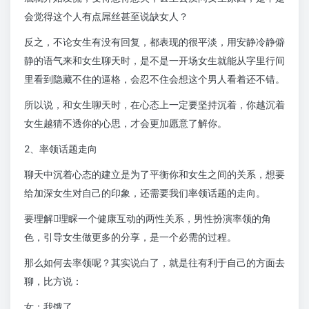
会觉得这个人有点屌丝甚至说缺女人？
反之，不论女生有没有回复，都表现的很平淡，用安静冷静僻
静的语气来和女生聊天时，是不是一开场女生就能从字里行间
里看到隐藏不住的逼格，会忍不住会想这个男人看着还不错。
所以说，和女生聊天时，在心态上一定要坚持沉着，你越沉着
女生越猜不透你的心思，才会更加愿意了解你。
2、率领话题走向
聊天中沉着心态的建立是为了平衡你和女生之间的关系，想要
给加深女生对自己的印象，还需要我们率领话题的走向。
要理解理睬一个健康互动的两性关系，男性扮演率领的角
色，引导女生做更多的分享，是一个必需的过程。
那么如何去率领呢？其实说白了，就是往有利于自己的方面去
聊，比方说：
女：我饿了