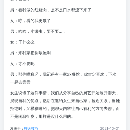
男：看我做的红烧肉，是不是口水都流下来了
女：哼，看的我更饿了
男：哈哈，小懒虫，要不要…..
女：干什么么
男：来我家把你喂饱啊
女：才不要呢
男：那你嘴真叼，我记得有一家xx餐馆，你肯定喜欢，下次
一起去尝尝
女生说饿了这件事情，我们从分享自己的厨艺开始展开聊天，
展现自我的优点，然后在邀约女生来自己家，拉近关系，当她
拒绝时，又模糊邀约，把聊天内容往自己有利的方向去聊，而
不是闲聊扯皮，那样是没什么用的。
发表于：
聊天技巧
2021-10-31