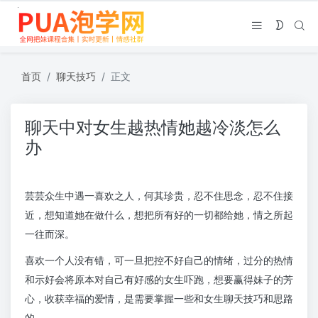
首页
聊天技巧
正文
聊天中对女生越热情她越冷淡怎么
办
芸芸众生中遇一喜欢之人，何其珍贵，忍不住思念，忍不住接
近，想知道她在做什么，想把所有好的一切都给她，情之所起
一往而深。
喜欢一个人没有错，可一旦把控不好自己的情绪，过分的热情
和示好会将原本对自己有好感的女生吓跑，想要赢得妹子的芳
心，收获幸福的爱情，是需要掌握一些和女生聊天技巧和思路
的。