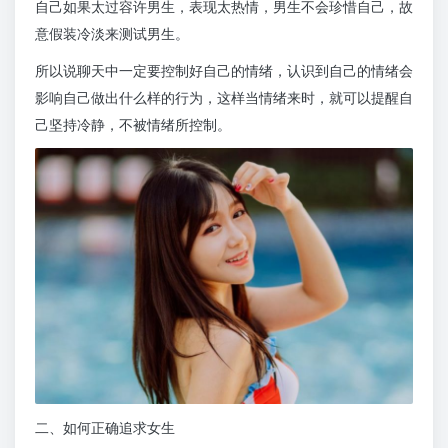
自己如果太过容许男生，表现太热情，男生不会珍惜自己，故
意假装冷淡来测试男生。
所以说聊天中一定要控制好自己的情绪，认识到自己的情绪会
影响自己做出什么样的行为，这样当情绪来时，就可以提醒自
己坚持冷静，不被情绪所控制。
二、如何正确追求女生