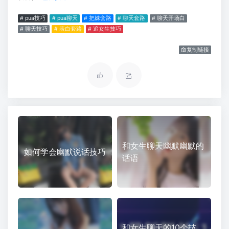
# pua技巧
# pua聊天
# 把妹套路
# 聊天套路
# 聊天开场白
# 聊天技巧
# 表白套路
# 追女生技巧
复制链接
和女生聊天幽默幽默的
如何学会幽默说话技巧
话语
和女生聊天的10个技