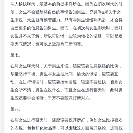
两人愉快聊天，最基本的前提条件所在。因为在初次聊天的时
候，女生不会轻易将自己的事情告知男生。究竟结果关于女
生来说，天生就有预警能力。只有与男生慢慢熟悉后，才会将
自己更多的信息告知男生。因而，在初次与女生聊天时，因对
女生并不太了解，所以可以谈一些较为轻松的话题，可以是近
期天气情况，也可以是近期热门新闻等。
第七、
在与女生聊天时，关于男生来说，还应该要注意谈话的比例，
尽量坚持平衡。男生与女生彼此间，愉快的谈话，应该要互
动。在进行谈话时，应该要控制语速，语速不要过快，否则女
生会听不清，男生在说什么。而且女生在进行聊天时，此时男
生应该要学会倾听，千万不要随意打断对方。
第八、
在与女生进行聊天时，还应该要投其所好，例如女生比拟喜欢
的衣服、包包和化妆品等，可以围绕这方面展开谈论，进而找