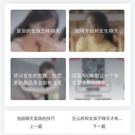
新加的女孩怎样聊天
如何开始和女生聊天
搭讪女生的套路，你想
话题100幽默让一个女
要的极品美女都在这里
生爱上和你聊天。
泡妞聊天套路的技巧
怎么样和女孩子聊天才有更多话
上一篇
下一篇