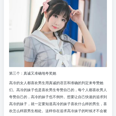
第三个：真诚又准确地夸奖她
高冷的女人都喜欢男生用真诚的语言和准确的判定来夸赞她
们。高冷的妹子也是喜欢男生夸赞自己的，每个人都喜欢男人
夸赞自己的，高冷的妹子也不例外。想要让自己快速的追求到
高冷的妹子，就一定要知道高冷的妹子喜欢什么样的男生，喜
欢怎么样跟男生相处。这样你在追求高冷妹子的时候才不会被