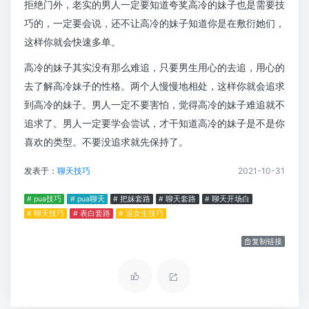
拒绝门外，老实的男人一定要知道夸奖高冷的妹子也是需要技
巧的，一定要会说，还不让高冷的妹子知道你是在敷衍她们，
这样你就会快速多单。
高冷的妹子其实没有那么难追，只要男生用心的去追，用心的
去了解高冷妹子的性格。两个人慢慢地相处，这样你就会追求
到高冷的妹子。男人一定不要害怕，觉得高冷的妹子难追就不
追求了。男人一定要学会尝试，才干知道高冷的妹子是不是你
喜欢的类型。不要没追求就先保持了。
发表于：
聊天技巧
2021-10-31
# pua技巧
# pua聊天
# 把妹套路
# 聊天套路
# 聊天开场白
# 聊天技巧
# 表白套路
# 追女生技巧
复制链接