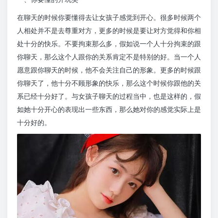
在聊天的时候你要懂得去让女孩子感觉到开心。很多时候两个
人相处并不是去尊重对方，更多的时候是要让对方觉得和你相
处十分的快乐。不要拘束那么多，假如说一个人十分拘束的跟
你聊天，那么这个人跟你的关系肯定不是特别的好。当一个人
愿意跟你聊天的时候，他不会关注自己的形象。更多的时候跟
你聊天了，他十分不顾形象的快乐，那么这个时候你跟他的关
系已经十分好了。与女孩子聊天的过程当中，也是这样的，假
如她十分开心的表现出一些东西，那么她对你的感觉实际上是
十分好的。