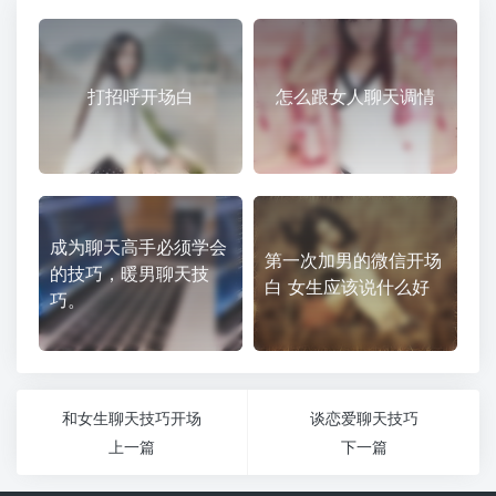
打招呼开场白
怎么跟女人聊天调情
成为聊天高手必须学会
第一次加男的微信开场
的技巧，暖男聊天技
白 女生应该说什么好
巧。
和女生聊天技巧开场
谈恋爱聊天技巧
上一篇
下一篇