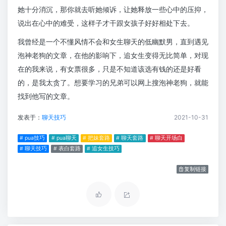
她十分消沉，那你就去听她倾诉，让她释放一些心中的压抑，
说出在心中的难受，这样子才干跟女孩子好好相处下去。
我曾经是一个不懂风情不会和女生聊天的低幽默男，直到遇见
泡神老狗的文章，在他的影响下，追女生变得无比简单，对现
在的我来说，有女票很多，只是不知道该选有钱的还是好看
的，是我太贪了。想要学习的兄弟可以网上搜泡神老狗，就能
找到他写的文章。
发表于：
聊天技巧
2021-10-31
# pua技巧
# pua聊天
# 把妹套路
# 聊天套路
# 聊天开场白
# 聊天技巧
# 表白套路
# 追女生技巧
复制链接