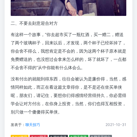
二、不要去刻意迎合对方
有这样一个故事，“你去超市买了一瓶红酒，买一赠二，赠送
了两个玻璃杯子，回来以后，才发现，两个杯子已经坏掉了，
你会舍不得么，我想肯定是不会的，因为这两个杯子原本就是
免费赠送的，也没想过会拿来怎么样的，坏了就坏了，一点都
不会舍不得的”从中你能有什么体会么。
没有付出的就能到得东西，往往会被认为是廉价得，当然，感
情同样如此，而正在看这篇文章得你，是不是还在坐买单侠
呢，朋友们，请记住，要想你们得感情经营得持久，你必需得
学会让对方付出，在你身上投资，当然，你们也得互相投资，
别只做一个傻傻得买单侠。
发表于：
聊天技巧
2021-10-31