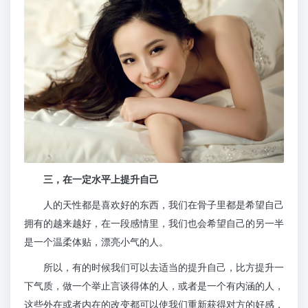
三，在一定水平上提升自己
人的天性都是喜欢好的东西，我们在骨子里都是希望自己
拥有的越来越好，在一段感情里，我们也会希望自己的另一半
是一个温柔体贴，漂亮小气的人。
所以，有的时候我们可以去适当的提升自己，比方提升一
下气质，做一个举止言谈得体的人，或者是一个有内涵的人，
这些外在或者内在的改变都可以使我们重新获得对方的好感，