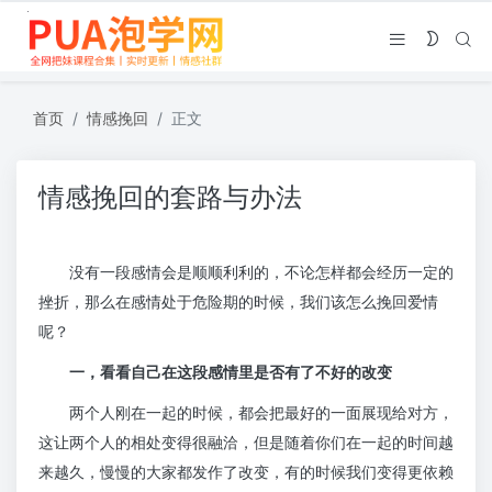
首页
情感挽回
正文
情感挽回的套路与办法
没有一段感情会是顺顺利利的，不论怎样都会经历一定的
挫折，那么在感情处于危险期的时候，我们该怎么挽回爱情
呢？
一，看看自己在这段感情里是否有了不好的改变
两个人刚在一起的时候，都会把最好的一面展现给对方，
这让两个人的相处变得很融洽，但是随着你们在一起的时间越
来越久，慢慢的大家都发作了改变，有的时候我们变得更依赖