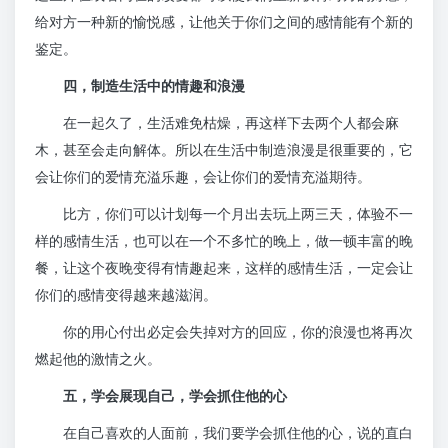
给对方一种新的愉悦感，让他关于你们之间的感情能有个新的
鉴定。
四，制造生活中的情趣和浪漫
在一起久了，生活难免枯燥，再这样下去两个人都会麻
木，甚至会走向解体。所以在生活中制造浪漫是很重要的，它
会让你们的爱情充溢乐趣，会让你们的爱情充溢期待。
比方，你们可以计划每一个月出去玩上两三天，体验不一
样的感情生活，也可以在一个不多忙的晚上，做一顿丰富的晚
餐，让这个夜晚变得有情趣起来，这样的感情生活，一定会让
你们的感情变得越来越滋润。
你的用心付出必定会失掉对方的回应，你的浪漫也将再次
燃起他的激情之火。
五，学会展现自己，学会抓住他的心
在自己喜欢的人面前，我们要学会抓住他的心，说的直白