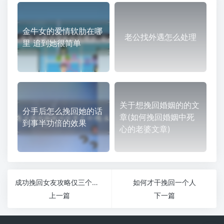
金牛女的爱情软肋在哪
老公找外遇怎么处理
里 追到她很简单
关于想挽回婚姻的的文
分手后怎么挽回她的话
章(如何挽回婚姻中死
到事半功倍的效果
心的老婆文章)
成功挽回女友攻略仅三个步骤
如何才干挽回一个人
上一篇
下一篇