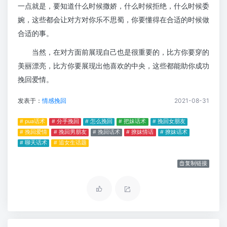
一点就是，要知道什么时候撒娇，什么时候拒绝，什么时候委
婉，这些都会让对方对你乐不思蜀，你要懂得在合适的时候做
合适的事。
当然，在对方面前展现自己也是很重要的，比方你要穿的
美丽漂亮，比方你要展现出他喜欢的中央，这些都能助你成功
挽回爱情。
发表于：
情感挽回
2021-08-31
# pua话术
# 分手挽回
# 怎么挽回
# 把妹话术
# 挽回女朋友
# 挽回爱情
# 挽回男朋友
# 挽回话术
# 撩妹情话
# 撩妹话术
# 聊天话术
# 追女生话题
复制链接