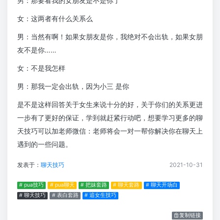
男：那要看我的女朋友是不是你了
女：这两者有什么关系么
男：当然有啊！如果女朋友是你，我绝对不会出轨，如果女朋
友不是你……
女：不是我怎样
男：那我一定会出轨，因为小三 是你
是不是这样回答关于女生来说十分的好，关于你们的关系更进
一步有了更好的保证，学到就赶紧行动吧，想要学习更多的聊
天技巧可以加老师微信：老师将会一对一帮你解决你在聊天上
遇到的一些问题。
发表于：
聊天技巧
2021-10-31
# pua技巧
# pua聊天
# 把妹套路
# 聊天套路
# 聊天开场白
# 聊天技巧
# 表白套路
# 追女生技巧
复制链接