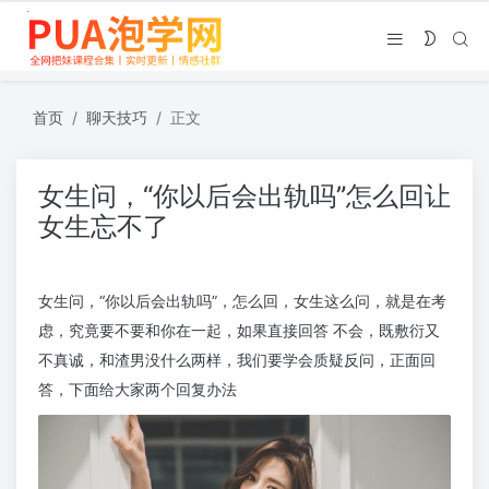
首页
聊天技巧
正文
女生问，“你以后会出轨吗”怎么回让
女生忘不了
女生问，“你以后会出轨吗”，怎么回，女生这么问，就是在考
虑，究竟要不要和你在一起，如果直接回答 不会，既敷衍又
不真诚，和渣男没什么两样，我们要学会质疑反问，正面回
答，下面给大家两个回复办法