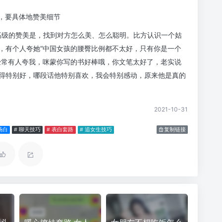
泛，要具体地赞美细节
更高级的赞美是，找到对方怎么美、怎么聪明。比方认识一个姑
，有个人夸她“中国女孩的腰臀比例都不太好，只有你是一个
经常有人夸我，咪蒙你写的书好棒哦，你文笔太好了，老实说
得特别好，哪段话他特别喜欢，我会特别感动，原来他是真的
2021-10-31
场白
# 聊天技巧
# 表白套路
# 追女生技巧
复制链接