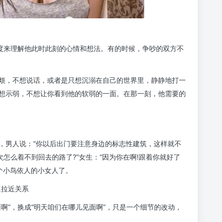
角度来理解他此时此刻的心情和想法。有的时候，争吵的双方不
烦，不想说话，或者是只想沉溺在自己的世界里，静静地打一
想示弱，不想让你看到他的软弱的一面。在那一刻，他需要的
，男人说：“你以后出门要注意身边的标志性建筑，这样就不
这次怎么着不到回去的路了?”女生：“因为你在啊!跟着你就好了
个小鸟依人的小女人了。
速拉近关系
啊”，换成“明天咱们在哪儿见面啊”，只是一个细节的改动，