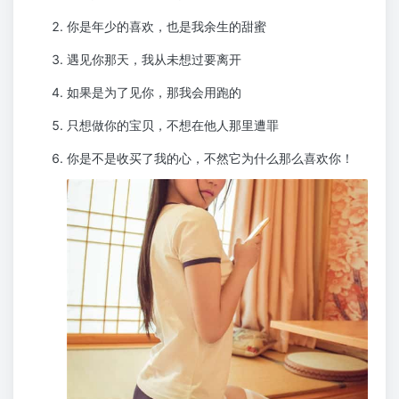
你是年少的喜欢，也是我余生的甜蜜
遇见你那天，我从未想过要离开
如果是为了见你，那我会用跑的
只想做你的宝贝，不想在他人那里遭罪
你是不是收买了我的心，不然它为什么那么喜欢你！