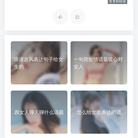
复制链接
浪漫古风表达句子给女
一句简短情话最暖心对
生的
女人
跟女人聊天聊什么话题
怎么给女生表达的话