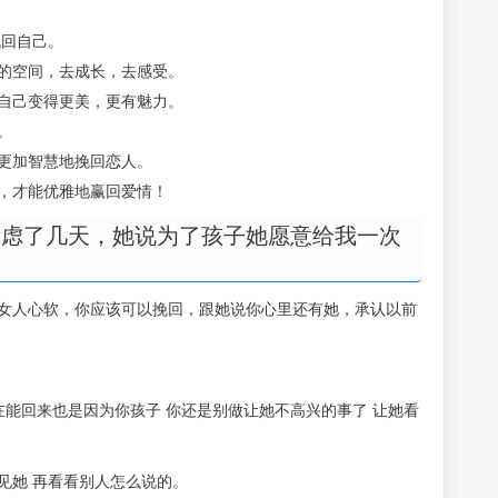
挽回自己。
的空间，去成长，去感受。
自己变得更美，更有魅力。
。
更加智慧地挽回恋人。
，才能优雅地赢回爱情！
考虑了几天，她说为了孩子她愿意给我一次
女人心软，你应该可以挽回，跟她说你心里还有她，承认以前
在能回来也是因为你孩子 你还是别做让她不高兴的事了 让她看
见她 再看看别人怎么说的。