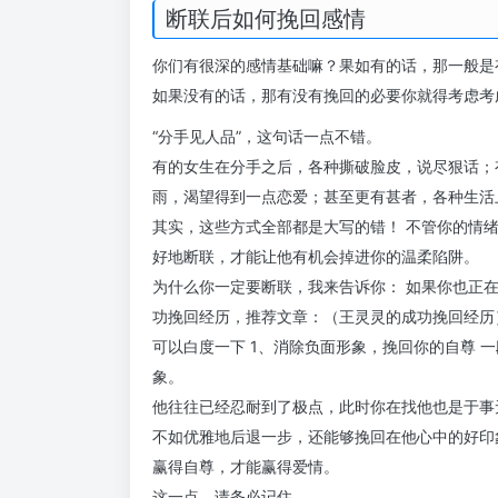
断联后如何挽回感情
你们有很深的感情基础嘛？果如有的话，那一般是
如果没有的话，那有没有挽回的必要你就得考虑考
“分手见人品”，这句话一点不错。
有的女生在分手之后，各种撕破脸皮，说尽狠话；
雨，渴望得到一点恋爱；甚至更有甚者，各种生活
其实，这些方式全部都是大写的错！ 不管你的情
好地断联，才能让他有机会掉进你的温柔陷阱。
为什么你一定要断联，我来告诉你： 如果你也正
功挽回经历，推荐文章：（王灵灵的成功挽回经历
可以白度一下 1、消除负面形象，挽回你的自尊 
象。
他往往已经忍耐到了极点，此时你在找他也是于事
不如优雅地后退一步，还能够挽回在他心中的好印
赢得自尊，才能赢得爱情。
这一点，请务必记住。