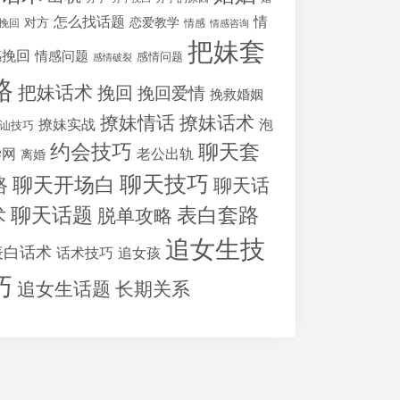
怎么找话题
情
恋爱教学
对方
挽回
情感
情感咨询
把妹套
感挽回
情感问题
感情问题
感情破裂
路
把妹话术
挽回
挽回爱情
挽救婚姻
撩妹情话
撩妹话术
泡
撩妹实战
讪技巧
约会技巧
聊天套
学网
老公出轨
离婚
聊天技巧
路
聊天开场白
聊天话
聊天话题
表白套路
术
脱单攻略
追女生技
表白话术
追女孩
话术技巧
巧
追女生话题
长期关系