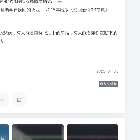
标准化流程以及挽回爱情33堂课。
帮助学员挽回的场地： 2018年出版《挽回爱情33堂课》
的悲伤，有人能看懂你眼泪中的幸福，有人能看懂你沉默下的
惜。
2023-01-08
复制链接
挽回