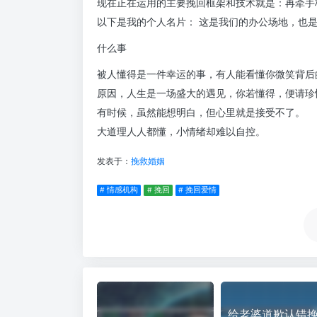
现在正在运用的主要挽回框架和技术就是：再牵手
以下是我的个人名片： 这是我们的办公场地，也是
什么事
被人懂得是一件幸运的事，有人能看懂你微笑背后
原因，人生是一场盛大的遇见，你若懂得，便请珍
有时候，虽然能想明白，但心里就是接受不了。
大道理人人都懂，小情绪却难以自控。
发表于：
挽救婚姻
# 情感机构
# 挽回
# 挽回爱情
给老婆道歉认错