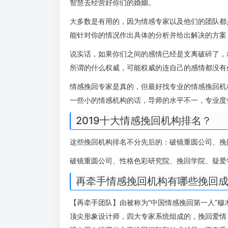
智慧去经营好你们的婚姻。
大多数是有用的，因为情感专家以及他们的团队都
能针对你的情况作出具体的分析并给出解决的方案
说实话，如果你们之间的感情已经是支离破碎了，
所谓的什么权威，可能权威的连自己的感情都没有
情感挽回专家是真的，但最好找专业的情感挽回机
一些小的情感机构的话，导师的水平不一，专业度
2019十大情感挽回机构排名？
这些挽回机构排名不分先后的：破镜重圆公司、挽回学
破镜重圆公司、性格色彩研究院、挽回学院、疑爱
再牵手情感挽回机构有哪些挽回
【再牵手团队】由被称为“中国情感挽回第一人”穆
顶尖形象设计师，四大专家系统组成的，挽回爱情