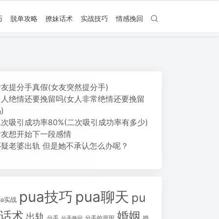
巧
脱单攻略
撩妹话术
实战技巧
情感挽回
女友提分手真假(女友突然提分手)
男人绝情还要挽留吗(女人非常绝情还要挽留
)
二次吸引成功率80%(二次吸引成功率有多少)
女友想开始下一段感情
怀疑老婆出轨 但是她不承认怎么办呢？
pua技巧
pua聊天
pu
ua实战
a话术
婚姻
出轨
婚
分手
分手的原因
分手挽回