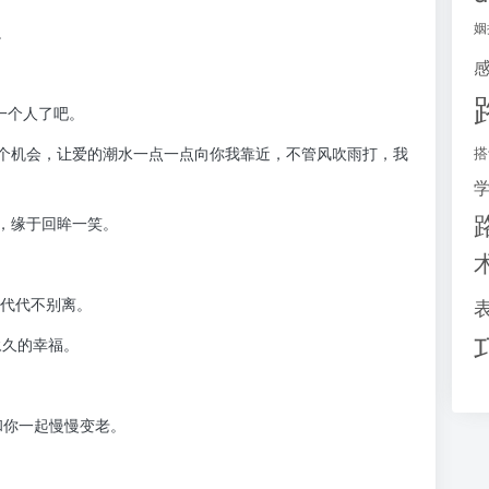
姻
。
一个人了吧。
个机会，让爱的潮水一点一点向你我靠近，不管风吹雨打，我
搭
，缘于回眸一笑。
代代不别离。
永久的幸福。
和你一起慢慢变老。