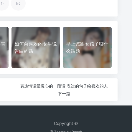
喜表
如何向喜欢的女生说
早上该跟女孩子聊什
告白的话
么话题
表达情话最暖心的一段话 表达的句子给喜欢的人
下一篇
Copyright ©
Theme by
Puock