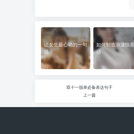
让女生最心动的一句
如何制造浪漫惊
话
达
双十一脱单必备表达句子
上一篇