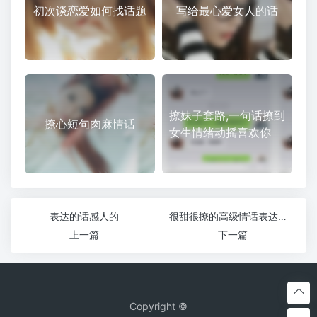
初次谈恋爱如何找话题
写给最心爱女人的话
撩妹子套路,一句话撩到
撩心短句肉麻情话
女生情绪动摇喜欢你
表达的话感人的
很甜很撩的高级情话表达句子
上一篇
下一篇
Copyright ©