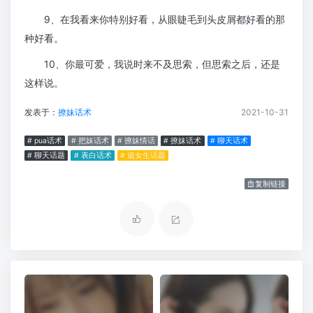
9、在我看来你特别好看，从眼睫毛到头皮屑都好看的那
种好看。
10、你最可爱，我说时来不及思索，但思索之后，还是
这样说。
发表于：
撩妹话术
2021-10-31
# pua话术
# 把妹话术
# 撩妹情话
# 撩妹话术
# 聊天话术
# 聊天话题
# 表白话术
# 追女生话题
复制链接