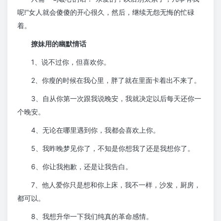
呢!”女人就会傻傻的开心很久，然后，继续无怨无悔的忙碌
着。
撩妹用的幽默情话
1、说不过你，但喜欢你。
2、你瘦的时候在我心里，胖了就在里面卡着出不来了。
3、自从你第一次跟我说晚安，我就决定以后每天还你一
个晚安。
4、无论在哪里遇到你，我都会喜欢上你。
5、我昨晚梦见你了，不知是你想我了还是我想你了。
6、你让我抱歉，还是让我告白。
7、他人爱你只是想和你上床，我不一样，沙发，厨房，
都可以。
8、我想升华一下我们纯真的革命感情。