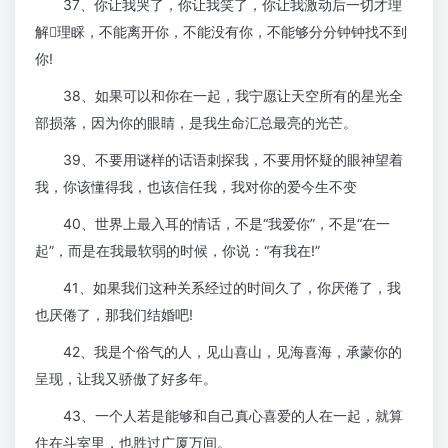
37、你让我哭了，你让我笑了，你让我激动后一切才理
解理睬，不能离开你，不能没有你，不能够分分钟钟找不到
你!
38、如果可以和你在一起，我宁愿让天空所有的星光全
部损落，因为你的眼睛，是我生命汇总最亮的光芒。
39、不要用谜样的话语刺探我，不要用怀疑的眼神望着
我，你该懂得我，也该信任我，我对你的爱今生不变
40、世界上最入耳的情话，不是“我爱你”，不是“在一
起”，而是在我最软弱的时候，你说：“有我在!”
41、如果我们这种关系经过的时间久了，你厌倦了，我
也厌倦了，那我们结婚吧!
42、我是个俗气的人，见山喜山，见海喜海，承蒙你的
呈现，让我又骄傲了好多年。
43、一个人若是能够和自己真心喜爱的人在一起，就算
住在斗室里，也胜过广厦万间。