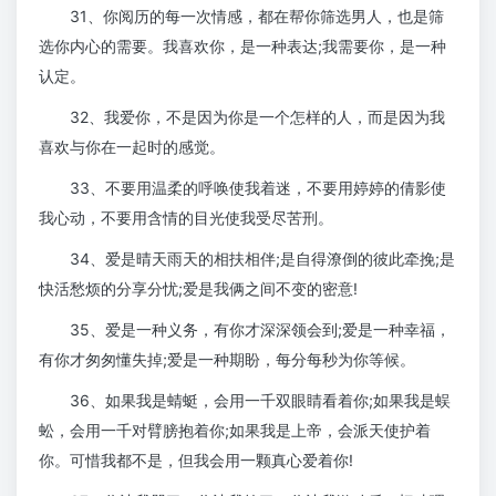
31、你阅历的每一次情感，都在帮你筛选男人，也是筛
选你内心的需要。我喜欢你，是一种表达;我需要你，是一种
认定。
32、我爱你，不是因为你是一个怎样的人，而是因为我
喜欢与你在一起时的感觉。
33、不要用温柔的呼唤使我着迷，不要用婷婷的倩影使
我心动，不要用含情的目光使我受尽苦刑。
34、爱是晴天雨天的相扶相伴;是自得潦倒的彼此牵挽;是
快活愁烦的分享分忧;爱是我俩之间不变的密意!
35、爱是一种义务，有你才深深领会到;爱是一种幸福，
有你才匆匆懂失掉;爱是一种期盼，每分每秒为你等候。
36、如果我是蜻蜓，会用一千双眼睛看着你;如果我是蜈
蚣，会用一千对臂膀抱着你;如果我是上帝，会派天使护着
你。可惜我都不是，但我会用一颗真心爱着你!