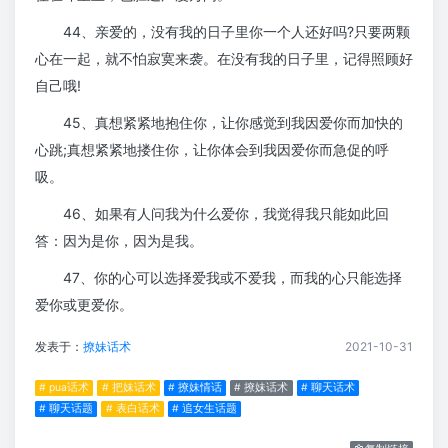
44、亲爱的，没有我的日子里你一个人还好吗?只要两颗
心在一起，就不怕寂寞来袭。在没有我的日子里，记得照顾好
自己哦!
45、真想紧紧地抱住你，让你感觉到我因爱你而加快的
心跳;真想紧紧地搂住你，让你体会到我因爱你而急促的呼
吸。
46、如果有人问我为什么爱你，我觉得我只能如此回
答：因为是你，因为是我。
47、你的心可以选择爱我或不爱我，而我的心只能选择
爱你或更爱你。
发表于：
撩妹话术
2021-10-31
# pua话术
# 把妹话术
# 撩妹情话
# 撩妹话术
# 聊天话术
# 聊天话题
# 表白话术
# 追女生话题