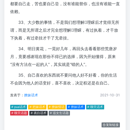
都要自己走，苦也要自己尝，没有谁能替你，也没有谁能一直
依赖。
33、大少数的事情，不是我们想理解理睬后才觉得无所
谓，而是无所谓之后才完全想理解理睬，有过执着，才干放
下执着，有过牵挂才干了无牵挂。
34、明日黄花，一晃好几年，再回头去看看那些荒唐岁
月，竟要感谢现在那份不得已的选择，因为开始懂得，原来
“没有方法在一起的人”，其实就是“错的人”。
35、自己喜欢的东西就不要问他人好不好看，你的生活
不会因为他人的话变好，喜不喜欢，决定权还是在自己。
发表于：
撩妹话术
2021-10-31
# pua话术
# 把妹话术
# 撩妹情话
# 撩妹话术
# 聊天话术
# 聊天话题
# 表白话术
# 追女生话题
复制链接