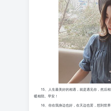
15、人生最美好的相遇，就是遇见你，然后相
暖相陪。早安！
16、你在我身边也好，在天边也罢，想到世界