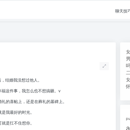
聊天技
吗
，结婚我没想过他人。
福这件事，我怎么也不想搞砸。v
礼的喜帖上，还是在葬礼的墓碑上。
是我最好的时光。
p
就是扛不住想你。