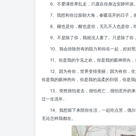
6、不爱满世界乱走，只愿在你身边安静环游。
7、我想和你过面朝大海，春暖花开的日子，
8、睡也是你，醒也是你，无孔不入也是你，吃
9、不是除了你，我就没人要了。只是除了你
10、我会排除所有的阻力和你在一起，好好照
11、你是我的乍见之欢，你是我的眼神所向，
12、因为有你，世界变得美丽；因为有你，生
你是我的眼神所向，你是我的温柔的归宿，你是我
13、突然很怕老去，很怕死亡，很怕意外的来
过一生流年。
14、我想留下来陪你生活，一起吃点苦，偶尔
无论怎样我都在。