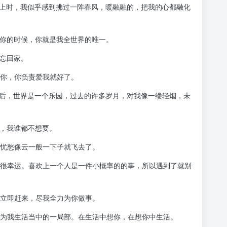
上时，我似乎感到拂过一阵春风，暖融融的，把我的心都融化
你的时候，你就是我全世界的唯一。
忘回家。
你，你负责爱我就好了。
后，世界是一个乐园，过去的许多岁月，对我像一缕轻烟，未
，我谁都不想要。
忧愁像云一般一下子就飞去了。
很幸运。喜欢上一个人是一件小概率的的事，所以遇到了就别
立即赶来，尽我全力为你做事。
为我生活当中的一局部。在生活中想你，在想你中生活。