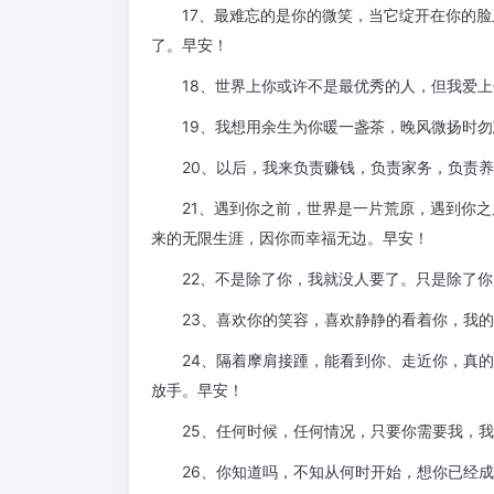
17、最难忘的是你的微笑，当它绽开在你的脸
了。早安！
18、世界上你或许不是最优秀的人，但我爱上
19、我想用余生为你暖一盏茶，晚风微扬时勿
20、以后，我来负责赚钱，负责家务，负责养
21、遇到你之前，世界是一片荒原，遇到你之
来的无限生涯，因你而幸福无边。早安！
22、不是除了你，我就没人要了。只是除了你
23、喜欢你的笑容，喜欢静静的看着你，我的
24、隔着摩肩接踵，能看到你、走近你，真的
放手。早安！
25、任何时候，任何情况，只要你需要我，我
26、你知道吗，不知从何时开始，想你已经成