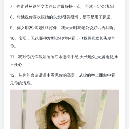
7、你走过马路的交叉路口时最好快一点，不然一定会堵车!
8、对她说你喜欢摸她的头发!很美很滑，是不是用了飘柔。
9、你女朋友和我性格好像，我天天叫我老公说好话给我听。
10、宝贝，无论哪种发型你都很好看，但我最喜欢长头发的
你。
11、我对你的仰慕如滔滔江水连绵不绝,天长地久,天崩地裂,永
不变心
12、从你的言谈话语中看见你的高贵，从你的举止面貌中看
见你的清秀。