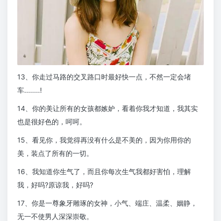
13、你走过马路的交叉路口时最好快一点，不然一定会堵
车........!
14、你的美让所有的女孩都嫉妒，看着你我才知道，我其实
也是很好色的，呵呵。
15、看见你，我觉得再没有什么是不美的，因为你用你的
美，装点了所有的一切。
16、我知道你生气了，而且你每次生气我都好害怕，理解
我，好吗?原谅我，好吗?
17、你是一尊象牙雕琢的女神，小气、端庄、温柔、姻静，
无一不使男人深深崇敬。