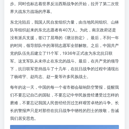
步。同时也标志着世界反法西斯战争的开始，拉开了第二次世
界大战东方战场的序幕。
东北沦陷后，我国人民自发组织力量，由当地民间组织、山林
队等组织起来的东北志愿者有40万人。为此，南京政府还是
没有派兵支援，签订了屈辱的《塘沽协定》。最后，不到一年
的时间，领导部队中的薄弱志愿军全部解散。之后，中国共产
党的队伍先后建立了11个军，1936年正式改为东北抗日联
军。这支军队从未停止在东北的战斗。最后，在共产党的领导
下，抗日联军坚持战斗了十几年，在抗日战争的过程中涌现出
了杨靖宇、赵尚志、赵一曼等许多民族战士。
每年的这一天，中国的每一个省市都会敲响防空警报，提醒我
们不要忘记自己的国耻，不要忘记中华民族曾经遭受过怎样的
磨难，不要忘记我国人民曾经经历过怎样艰苦卓绝的斗争。长
长的警报声只是对那些在抗日战争中牺牲的烈士的致敬，告诫
我们居安思危。