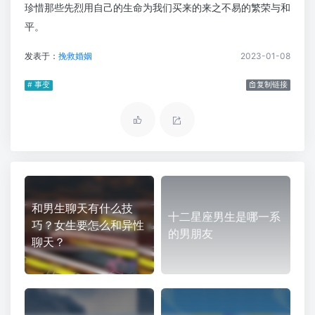
珍惜那些先烈用自己的生命为我们买来的来之不易的繁荣与和
平。
发表于：
挽救婚姻
2023-01-08
# 事变
复制链接
和男生聊天有什么技
十二星座男生是哪一系
巧？女生要怎么和异性
的男朋友
聊天？