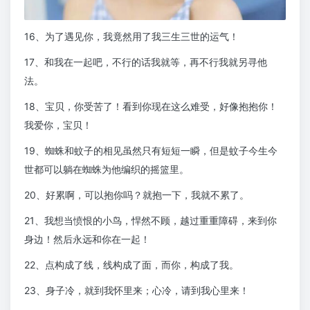
16、为了遇见你，我竟然用了我三生三世的运气！
17、和我在一起吧，不行的话我就等，再不行我就另寻他
法。
18、宝贝，你受苦了！看到你现在这么难受，好像抱抱你！
我爱你，宝贝！
19、蜘蛛和蚊子的相见虽然只有短短一瞬，但是蚊子今生今
世都可以躺在蜘蛛为他编织的摇篮里。
20、好累啊，可以抱你吗？就抱一下，我就不累了。
21、我想当愤恨的小鸟，悍然不顾，越过重重障碍，来到你
身边！然后永远和你在一起！
22、点构成了线，线构成了面，而你，构成了我。
23、身子冷，就到我怀里来；心冷，请到我心里来！