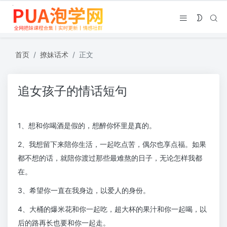
首页
撩妹话术
正文
追女孩子的情话短句
1、想和你喝酒是假的，想醉你怀里是真的。
2、我想留下来陪你生活，一起吃点苦，偶尔也享点福。如果
都不想的话，就陪你渡过那些最难熬的日子，无论怎样我都
在。
3、希望你一直在我身边，以爱人的身份。
4、大桶的爆米花和你一起吃，超大杯的果汁和你一起喝，以
后的路再长也要和你一起走。