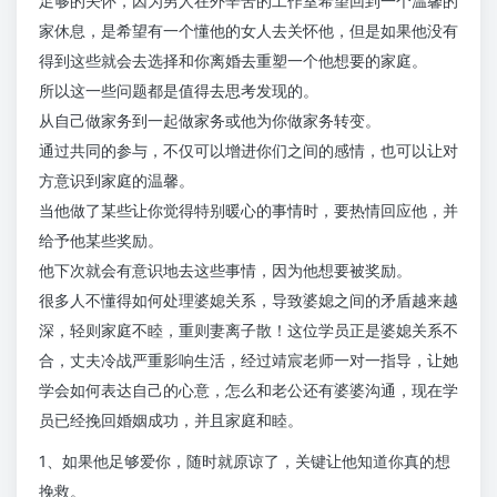
足够的关怀，因为男人在外辛苦的工作室希望回到一个温馨的
家休息，是希望有一个懂他的女人去关怀他，但是如果他没有
得到这些就会去选择和你离婚去重塑一个他想要的家庭。
所以这一些问题都是值得去思考发现的。
从自己做家务到一起做家务或他为你做家务转变。
通过共同的参与，不仅可以增进你们之间的感情，也可以让对
方意识到家庭的温馨。
当他做了某些让你觉得特别暖心的事情时，要热情回应他，并
给予他某些奖励。
他下次就会有意识地去这些事情，因为他想要被奖励。
很多人不懂得如何处理婆媳关系，导致婆媳之间的矛盾越来越
深，轻则家庭不睦，重则妻离子散！这位学员正是婆媳关系不
合，丈夫冷战严重影响生活，经过靖宸老师一对一指导，让她
学会如何表达自己的心意，怎么和老公还有婆婆沟通，现在学
员已经挽回婚姻成功，并且家庭和睦。
1、如果他足够爱你，随时就原谅了，关键让他知道你真的想
挽救。