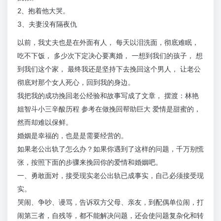
2、抱着他大哭。
3、夫妻没有隔夜仇
以前，我丈夫也是在外面有人， 每天以泪洗面，彻底难眠，
吃不下饭， 多少次下定决心要离婚， 一想到我们的孩子， 想
到我们这个家， 最终我还是坚持下去挽回这个男人， 让老公
彻底对那个女人死心，回到我的身边。
我把我的成功挽回老公经验和故事写成了文章， 摆渡：林艳
姐智斗小三辛酸历程 参考在做挽回帮助巨大 爱情是甜蜜的，
然而却难以保鲜。
婚姻是幸福的，也是是需要经营的。
如果老公出轨了怎么办？如果你遇到了这样的问题，千万别慌
张，按照下面的步骤来挽回你的爱情和婚姻吧。
一、勇敢面对，接受现实老公出轨已成事实，自己必须接受现
实。
哭闹、争吵、谩骂，告诉双方父母、亲友，到配偶单位闹，打
闹第三者，自残等，都不能解决问题，还会使问题复杂化和转