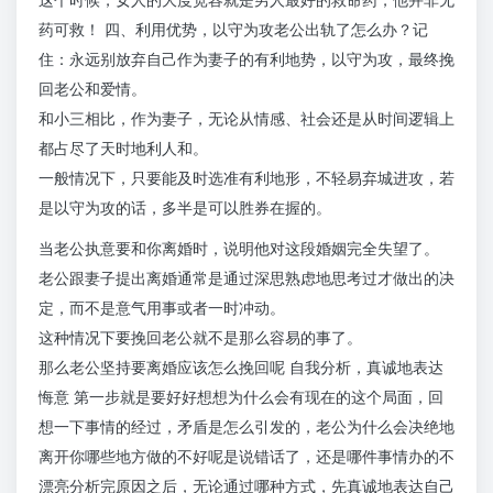
药可救！ 四、利用优势，以守为攻老公出轨了怎么办？记
住：永远别放弃自己作为妻子的有利地势，以守为攻，最终挽
回老公和爱情。
和小三相比，作为妻子，无论从情感、社会还是从时间逻辑上
都占尽了天时地利人和。
一般情况下，只要能及时选准有利地形，不轻易弃城进攻，若
是以守为攻的话，多半是可以胜券在握的。
当老公执意要和你离婚时，说明他对这段婚姻完全失望了。
老公跟妻子提出离婚通常是通过深思熟虑地思考过才做出的决
定，而不是意气用事或者一时冲动。
这种情况下要挽回老公就不是那么容易的事了。
那么老公坚持要离婚应该怎么挽回呢 自我分析，真诚地表达
悔意 第一步就是要好好想想为什么会有现在的这个局面，回
想一下事情的经过，矛盾是怎么引发的，老公为什么会决绝地
离开你哪些地方做的不好呢是说错话了，还是哪件事情办的不
漂亮分析完原因之后，无论通过哪种方式，先真诚地表达自己