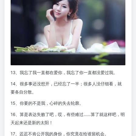
13、我忘了我一直都在爱你，我忘了你一直都没爱过我。
14、很多事还没想开，已经忘了一半；很多人没仔细看，就
要各自分散。
15、你要的不是我，心碎的失去轮廓。
16、算是表达失败了吧，哎，有些难过……算了就这样吧，明
天起来还是新的太阳！
17、迟迟不肯公开我的身份，你究竟在给谁留机会。