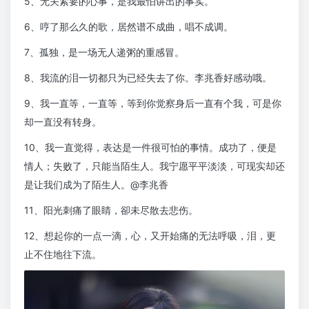
5、无关紧要的心事，是我最怕讲出的事实。
6、哼了那么久的歌，居然谱不成曲，唱不成调。
7、孤独，是一场无人递粥的重感冒。
8、我流的泪一切都只为已经失去了你。李兆香好感动哦。
9、我一直等，一直等，等到你觉察身后一直有个我，可是你
却一直没有转身。
10、我一直觉得，表达是一件很可怕的事情。成功了，便是
情人；失败了，只能当陌生人。我宁愿平平淡淡，可现实却还
是让我们成为了陌生人。@李兆香
11、阳光刺痛了眼睛，卻未尽散去悲伤。
12、想起你的一点一滴，心，又开始痛的无法呼吸，泪，更
止不住地往下流。