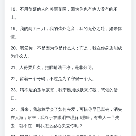
18、不用羡慕他人的美丽花园，因为你也有他人没有的乐
土。
19、我的两面三刀，我的弦外之音，我的无心之处，如果你
懂。
20、我爱你，不是因为你是什么人；而是，我在你身边能成
为什么人。
21、人得哭几次，把眼睛洗干净，是非分明。
22、留着一个号码，不过是为了守候一个人。
23、猜不透的孤单寂寞，我宁愿用缄默来打破，悲催的借
口。
24、后来，我总算学会了如何去爱，可惜你早已离去，消失
在人海；后来，我终于在眼泪中理解理睬，有些人一旦失
去，就不在，叫我怎么忍心失去你呢？