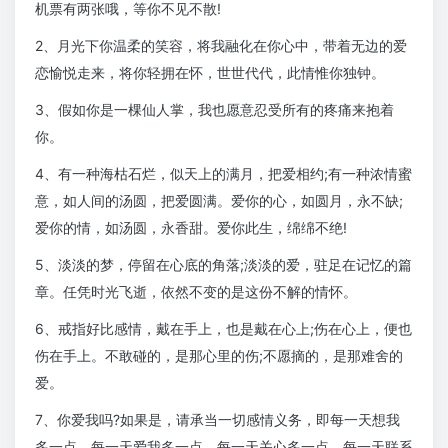
机票有两张哦，等你不见不散!
2、月光下你温柔的笑容，将我融化在你心中，带着无边的爱
恋愉悦走来，将你轻拥在怀，世世代代，此情惟你独钟。
3、假如你是一棵仙人掌，我也愿意忍受所有的疼痛来抱着
你。
4、有一种海枯石烂，似天上的满月，把爱相约;有一种浓情蜜
意，如人间的汤圆，把爱圆满。爱你的心，如圆月，永不缺;
爱你的情，如汤圆，永香甜。爱你此生，绵绵不绝!
5、淡淡的梦，停留在心底的角落;淡淡的爱，驻足在记忆的篇
章。任凭时光飞逝，依然不变的是这份不解的情怀。
6、戒指好比感情，戴在手上，也是戴在心上;伤在心上，便也
伤在手上。不敢碰的，是那心里的伤;不愿摘的，是那难舍的
爱。
7、你爱我吗?如果是，请承当一切感情义务，即每一天想我
多一点，每一天爱我多一点，每一天关心多一点，每一天联系