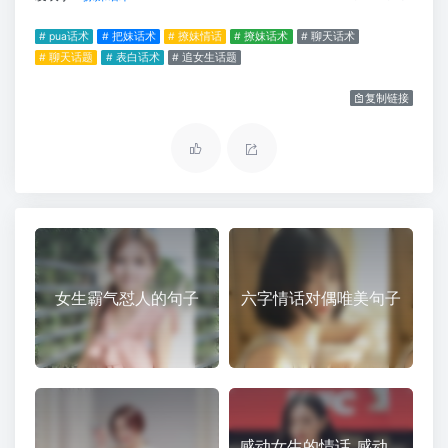
# pua话术
# 把妹话术
# 撩妹情话
# 撩妹话术
# 聊天话术
# 聊天话题
# 表白话术
# 追女生话题
复制链接
女生霸气怼人的句子
六字情话对偶唯美句子
感动女生的情话 感动